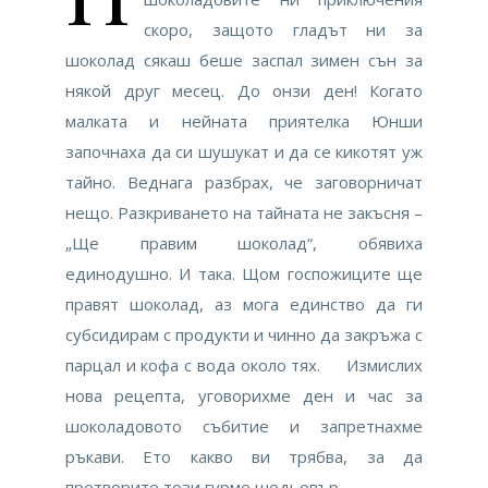
скоро, защото гладът ни за
шоколад сякаш беше заспал зимен сън за
някой друг месец. До онзи ден! Когато
малката и нейната приятелка Юнши
започнаха да си шушукат и да се кикотят уж
тайно. Веднага разбрах, че заговорничат
нещо. Разкриването на тайната не закъсня –
„Ще правим шоколад“, обявиха
единодушно. И така. Щом госпожиците ще
правят шоколад, аз мога единство да ги
субсидирам с продукти и чинно да закръжа с
парцал и кофа с вода около тях. Измислих
нова рецепта, уговорихме ден и час за
шоколадовото събитие и запретнахме
ръкави. Ето какво ви трябва, за да
претворите този гурме шедьовър…