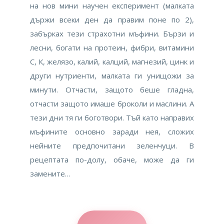
на нов мини научен експеримент (малката
държи всеки ден да правим поне по 2),
забърках тези страхотни мъфини. Бързи и
лесни, богати на протеин, фибри, витамини
С, К, желязо, калий, калций, магнезий, цинк и
други нутриенти, малката ги унищожи за
минути. Отчасти, защото беше гладна,
отчасти защото имаше броколи и маслини. А
тези дни тя ги боготвори. Тъй като направих
мъфините основно заради нея, сложих
нейните предпочитани зеленчуци. В
рецептата по-долу, обаче, може да ги
замените…