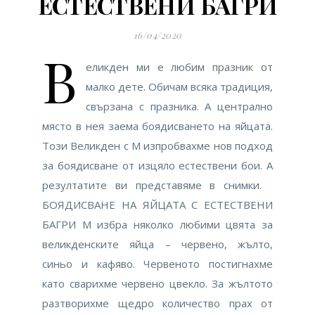
ЕСТЕСТВЕНИ БАГРИ
16/04/2020
В
еликден ми е любим празник от
малко дете. Обичам всяка традиция,
свързана с празника. А централно
място в нея заема боядисването на яйцата.
Този Великден с М изпробвахме нов подход
за боядисване от изцяло естествени бои. А
резултатите ви представяме в снимки.
БОЯДИСВАНЕ НА ЯЙЦАТА С ЕСТЕСТВЕНИ
БАГРИ М избра няколко любими цвята за
великденските яйца – червено, жълто,
синьо и кафяво. Червеното постигнахме
като сварихме червено цвекло. За жълтото
разтворихме щедро количество прах от