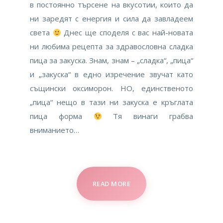
в постоянно търсене на вкусотии, които да
ни заредят с енергия и сила да завладеем
света
Днес ще споделя с вас най-новата
ни любима рецепта за здравословна сладка
пица за закуска. Знам, знам – „сладка“, „пица“
и „закуска“ в едно изречение звучат като
същински оксиморон. НО, единственото
„пица“ нещо в тази ни закуска е кръглата
пица форма
Тя винаги грабва
вниманието…
READ MORE