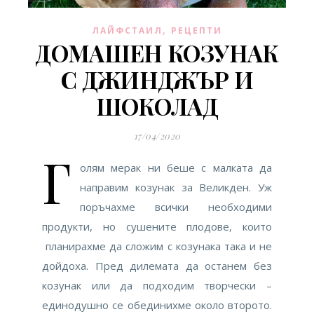
,
ЛАЙФСТАИЛ
РЕЦЕПТИ
ДОМАШЕН КОЗУНАК
С ДЖИНДЖЪР И
ШОКОЛАД
17/04/2020
Г
олям мерак ни беше с малката да
направим козунак за Великден. Уж
поръчахме всички необходими
продукти, но сушените плодове, които
планирахме да сложим с козунака така и не
дойдоха. Пред дилемата да останем без
козунак или да подходим творчески –
единодушно се обединихме около второто.