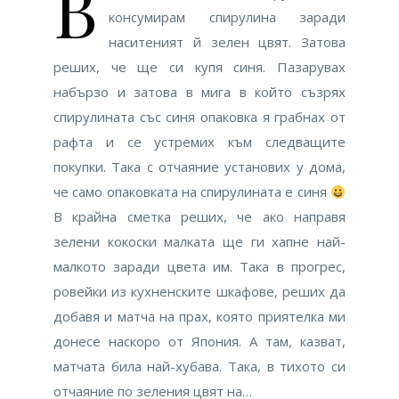
В
консумирам спирулина заради
наситеният й зелен цвят. Затова
реших, че ще си купя синя. Пазарувах
набързо и затова в мига в който съзрях
спирулината със синя опаковка я грабнах от
рафта и се устремих към следващите
покупки. Така с отчаяние установих у дома,
че само опаковката на спирулината е синя
В крайна сметка реших, че ако направя
зелени кокоски малката ще ги хапне най-
малкото заради цвета им. Така в прогрес,
ровейки из кухненските шкафове, реших да
добавя и матча на прах, която приятелка ми
донесе наскоро от Япония. А там, казват,
матчата била най-хубава. Така, в тихото си
отчаяние по зеления цвят на…