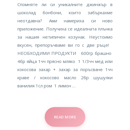
Спомняте ли си уникалните джинжър в
шоколад бонбони, които забъркахме
неотдавна? Ами намериха си ново
приложение. Получиха се идеалната плънка
за нашия нетипичен козунак. Неустоимо
вкусен, препоръчваме ви го с две ръце!
НЕОБХОДИМИ ПРОДУКТИ 600гр брашно
4бр яйца 1чч прясно мляко 1 1/3чч мед или
кокосова захар + захар за поръсване 1чч
краве / кокосово масло 2бр шушулки
ванилия 1сл ром 1 лимон …
READ MORE