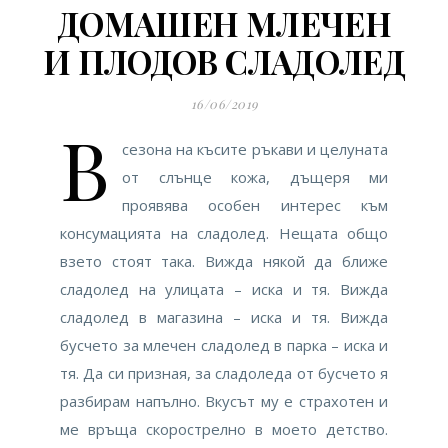
ДОМАШЕН МЛЕЧЕН
И ПЛОДОВ СЛАДОЛЕД
16/06/2019
В
сезона на късите ръкави и целуната
от слънце кожа, дъщеря ми
проявява особен интерес към
консумацията на сладолед. Нещата общо
взето стоят така. Вижда някой да ближе
сладолед на улицата – иска и тя. Вижда
сладолед в магазина – иска и тя. Вижда
бусчето за млечен сладолед в парка – иска и
тя. Да си призная, за сладоледа от бусчето я
разбирам напълно. Вкусът му е страхотен и
ме връща скорострелно в моето детство.