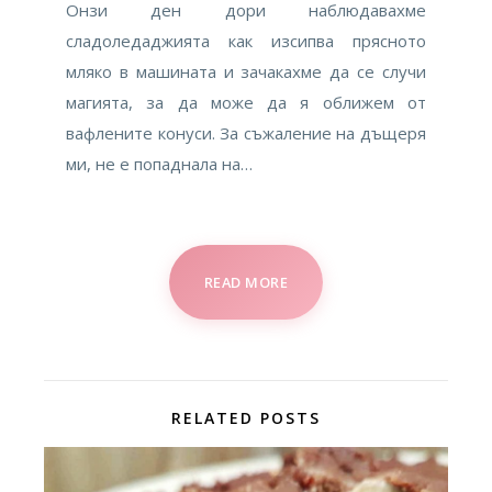
Онзи ден дори наблюдавахме
сладоледаджията как изсипва прясното
мляко в машината и зачакахме да се случи
магията, за да може да я оближем от
вафлените конуси. За съжаление на дъщеря
ми, не е попаднала на…
READ MORE
RELATED POSTS