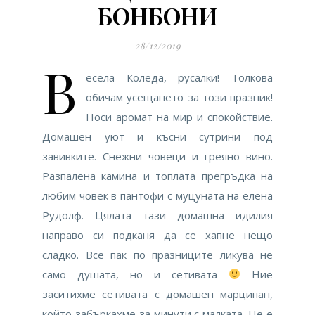
БОНБОНИ
28/12/2019
В
есела Коледа, русалки! Толкова
обичам усещането за този празник!
Носи аромат на мир и спокойствие.
Домашен уют и късни сутрини под
завивките. Снежни човеци и греяно вино.
Разпалена камина и топлата прегръдка на
любим човек в пантофи с муцуната на елена
Рудолф. Цялата тази домашна идилия
направо си подканя да се хапне нещо
сладко. Все пак по празниците ликува не
само душата, но и сетивата
Ние
заситихме сетивата с домашен марципан,
който забъркахме за минути с малката. Не е