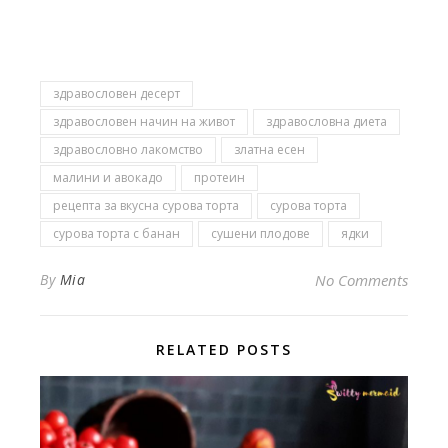
здравословен десерт
здравословен начин на живот
здравословна диета
здравословно лакомство
златна есен
малини и авокадо
протеин
рецепта за вкусна сурова торта
сурова торта
сурова торта с банан
сушени плодове
ядки
By
Mia
No Comments
RELATED POSTS