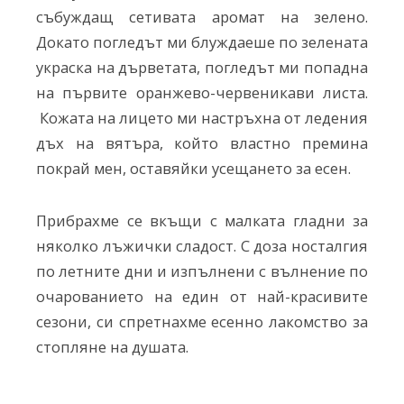
събуждащ сетивата аромат на зелено.
Докато погледът ми блуждаеше по зелената
украска на дърветата, погледът ми попадна
на първите оранжево-червеникави листа.
Кожата на лицето ми настръхна от ледения
дъх на вятъра, който властно премина
покрай мен, оставяйки усещането за есен.
Прибрахме се вкъщи с малката гладни за
няколко лъжички сладост. С доза носталгия
по летните дни и изпълнени с вълнение по
очарованието на един от най-красивите
сезони, си спретнахме есенно лакомство за
стопляне на душата.