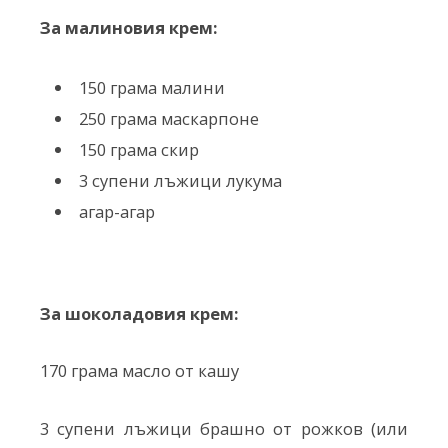
За малиновия крем:
150 грама малини
250 грама маскарпоне
150 грама скир
3 супени лъжици лукума
агар-агар
За шоколадовия крем:
170 грама масло от кашу
3 супени лъжици брашно от рожков (или