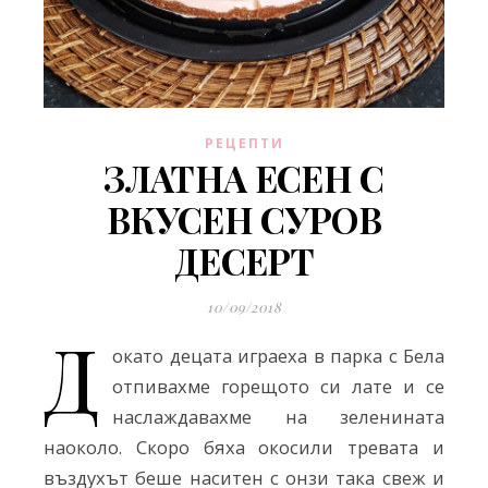
РЕЦЕПТИ
ЗЛАТНА ЕСЕН С
ВКУСЕН СУРОВ
ДЕСЕРТ
10/09/2018
Д
окато децата играеха в парка с Бела
отпивахме горещото си лате и се
наслаждавахме на зеленината
наоколо. Скоро бяха окосили тревата и
въздухът беше наситен с онзи така свеж и