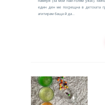
намеря (за мой най-голям ужас). Мин
един ден ме посрещна в детската г
агитирам баща й да…