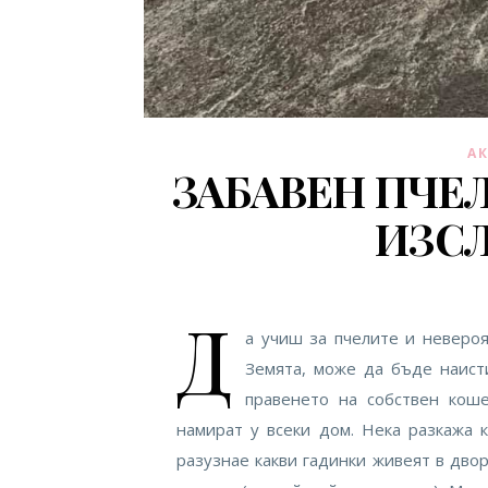
А
ЗАБАВЕН ПЧЕ
ИЗС
Д
а учиш за пчелите и невероя
Земята, може да бъде наисти
правенето на собствен коше
намират у всеки дом. Нека разкажа 
разузнае какви гадинки живеят в двор