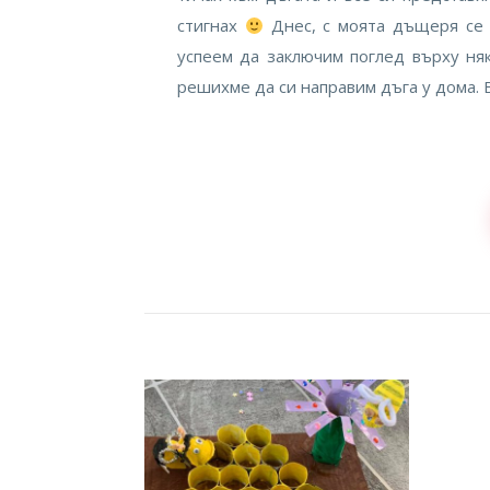
стигнах
Днес, с моята дъщеря се
успеем да заключим поглед върху ня
решихме да си направим дъга у дома. 