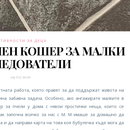
КТИВНОСТИ ЗА ДЕЦА
ЛЕН КОШЕР ЗА МАЛКИ
ЛЕДОВАТЕЛИ
04/05/2020
тната работа, която правят за да поддържат живота на
на забавна задача. Особено, ако ангажирате малките в
р за пчели у дома с някои простички неща, които се
как започна всичко за нас с М. М имаше за домашно да
а и да направи карта на това коя бубулечка къде мога да