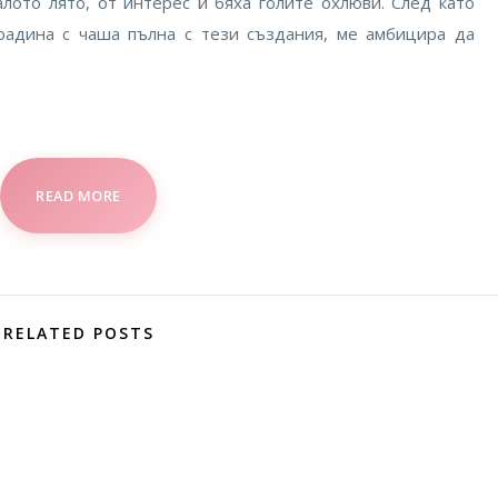
алото лято, от интерес й бяха голите охлюви. След като
радина с чаша пълна с тези създания, ме амбицира да
READ MORE
RELATED POSTS