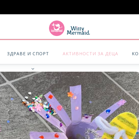
A practical blog for impractical women & mums.
ЗДРАВЕ И СПОРТ
АКТИВНОСТИ ЗА ДЕЦА
КО