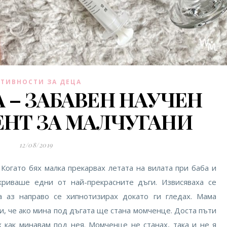
КТИВНОСТИ ЗА ДЕЦА
А – ЗАБАВЕН НАУЧЕН
НТ ЗА МАЛЧУГАНИ
12/08/2019
 Когато бях малка прекарвах летата на вилата при баба и
криваше едни от най-прекрасните дъги. Извисяваха се
а аз направо се хипнотизирах докато ги гледах. Мама
ли, че ако мина под дъгата ще стана момченце. Доста пъти
х как минавам под нея. Момченце не станах, така и не я