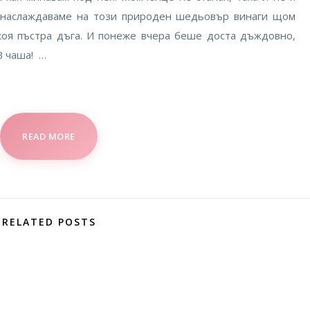
 наслаждаваме на този природен шедьовър винаги щом
коя пъстра дъга. И понеже вчера беше доста дъждовно,
В чаша! …
READ MORE
RELATED POSTS