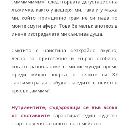
„ммммммммм“ след първата дегустационна
лъжичка, както у дещеря ми, така и у мъжа
ми, който принципно грам не си пада по
моите смути афери. Това бе малък апотеоз в
иначе изстрадалата ми сънлива душа.
Смутито е наистина безкрайно вкусно,
лесно за приготвяне и бързо особено,
когато разполагаме с милисекунди време
преди микро звярът в целите си 87
сантиметра да събуди съседите в неистов
крясък „амммм!“.
Нутриентите, съдържащи се във всяка
от съставките
гарантират един чудесен
старт на деня за цялото на семейство.