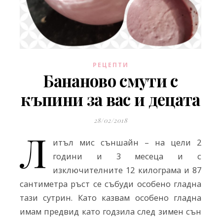
РЕЦЕПТИ
Бананово смути с
къпини за вас и децата
28/02/2018
Л
итъл мис съншайн – на цели 2
години и 3 месеца и с
изключителните 12 килограма и 87
сантиметра ръст се събуди особено гладна
тази сутрин. Като казвам особено гладна
имам предвид като годзила след зимен сън