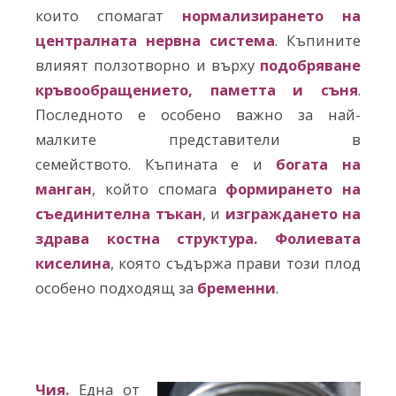
които спомагат
нормализирането на
централната нервна система
. Къпините
влияят ползотворно и върху
подобряване
кръвообращението, паметта и съня
.
Последното е особено важно за най-
малките представители в
семейството. Къпината е и
богата на
манган
, който спомага
формирането на
съединителна тъкан
, и
изграждането на
здрава костна структура. Фолиевата
киселина
, която съдържа прави този плод
особено подходящ за
бременни
.
Чия.
Една от