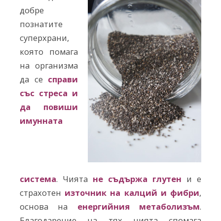
добре
познатите
суперхрани,
която помага
на организма
да се
справи
със стреса и
да повиши
имунната
система
. Чията
не съдържа глутен
и е
страхотен
източник на калций и фибри
,
основа на
енергийния метаболизъм
.
Благодарение на тях чията спомага