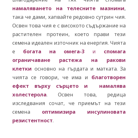
намаляването на телесните мазнини
,
така че дами, хапвайте редовно сутрин чия.
Освен това чия е с високото съдържание на
растителен протеин, което прави тези
семена идеален източник на енергия. Чията
е
богата на омега-3
и
спомага
ограничаване растежа на ракови
клетки
основно на гърдата и матката. За
чията се говори, че има и
благотворен
ефект върху сърцето и намалява
холестерола
. Освен това, редица
изследвания сочат, че приемът на тези
семена
оптимизира инсулиновата
резистентност
.