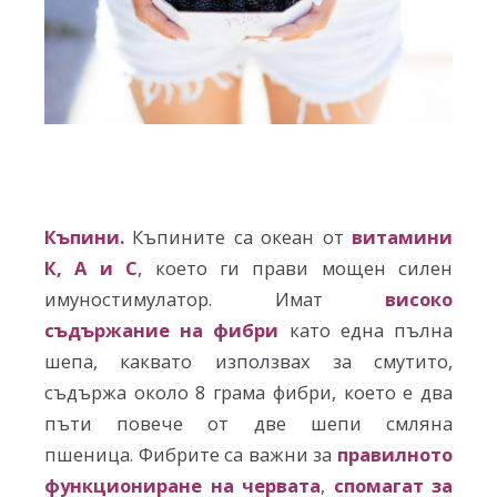
Къпини.
Къпините са океан от
витамини
К, А и С
, което ги прави мощен силен
имуностимулатор. Имат
високо
съдържание на фибри
като една пълна
шепа, каквато използвах за смутито,
съдържа около 8 грама фибри, което е два
пъти повече от две шепи смляна
пшеница. Фибрите са важни за
правилното
функциониране на червата
,
с
помагат
за