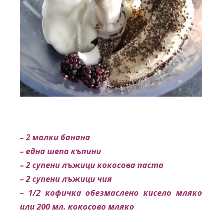
– 2 малки банана
– една шепа къпини
– 2 супени лъжици кокосова паста
– 2 супени лъжици чия
– 1/2 кофичка обезмаслено кисело мляко
или 200 мл. кокосово мляко