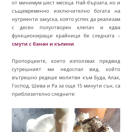
от минимум шест месеца. Най-бързата, но и
същевременно изключително богата на
нутриенти закуска, която успях да реализам
с десен полуотворен клепач и едва
функциониращи крайници бе следната –
смути с банан и къпини
.
Пропорциите, които използвах предвид
сутрешният ми недоспал вид, който
вътрешно редеше молитви към Буда, Алах,
Господ, Шива и Ра за още 15 минути сън, са
приблизително следните: