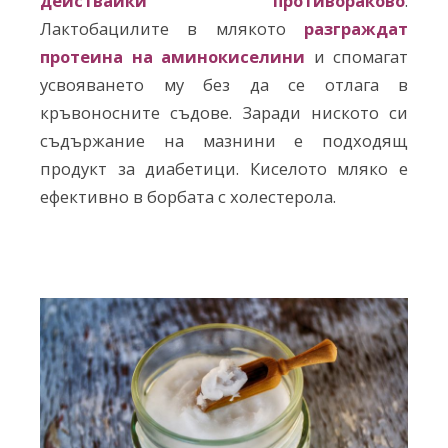
действайки противораково
.
Лактобацилите в млякото
разграждат
протеина на аминокиселини
и спомагат
усвояването му без да се отлага в
кръвоносните съдове. Заради ниското си
съдържание на мазнини е подходящ
продукт за диабетици. Киселото мляко е
ефективно в борбата с холестерола.