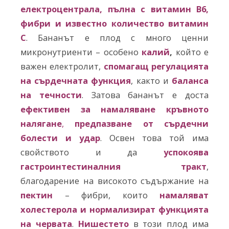
електроцентрала, пълна с витамин В6,
фибри и известно количество витамин
С
. Бананът е плод с много ценни
микронутриенти – особено
калий
,
който е
важен електролит,
спомагащ регулацията
на сърдечната функция
, както и
баланса
на течности
. Затова бананът е доста
ефективен за намаляване кръвното
налягане
,
предпазване от сърдечни
болести и удар
. Освен това той има
свойството и да
успокоява
гастроинтестиналния тракт
,
благодарение на високото съдържание на
пектин
– фибри, които
намаляват
холестерола и нормализират функцията
на червата
.
Нишестето
в този плод има