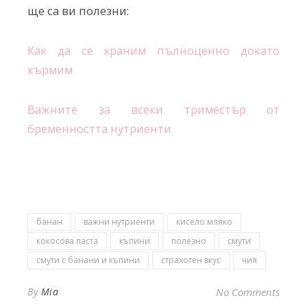
ще са ви полезни:
Как да се храним пълноценно докато
кърмим
Важните за всеки триместър от
бременността нутриенти
банан
важни нутриенти
кисело мляко
кокосова паста
къпини
полезно
смути
смути с банани и къпини
страхотен вкус
чия
By
Mia
No Comments