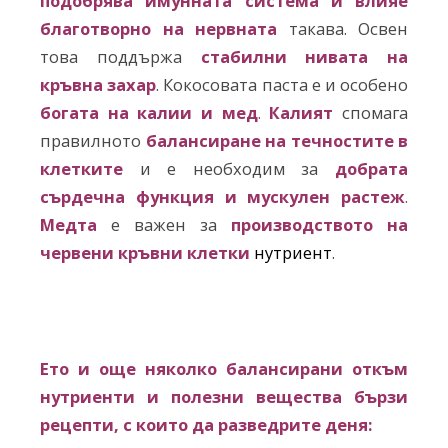
подобрява имунната система и влияе
благотворно на нервната
такава. Освен
това поддържа
стабилни нивата на
кръвна захар
. Кокосовата паста е и особено
богата на калии и мед
.
Калият
спомага
правилното
балансиране на течностите в
клетките
и е необходим за
д
обрата
сърдечна функция и мускулен растеж
.
Медта
е важен за
производството на
червени кръвни клетки
нутриент
.
Ето и още няколко балансирани откъм
нутриенти и полезни вещества бързи
рецепти, с които да разведрите деня: