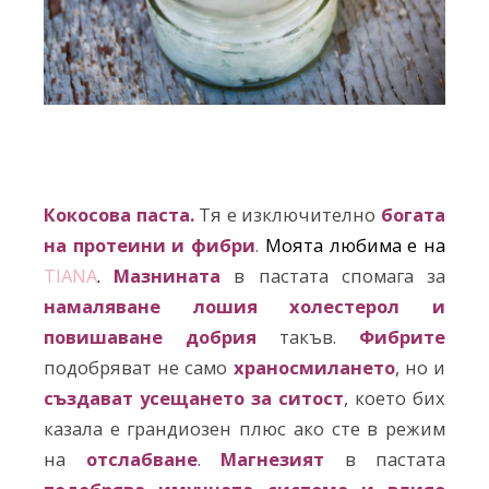
Кокосова паста.
Тя е изключително
богата
на протеини и фибри
.
Моята любима е на
TIANA
.
Мазнината
в пастата спомага за
намаляване лошия холестерол и
повишаване добрия
такъв.
Фибрите
подобряват не само
храносмилането
, но и
създават усещането за ситост
, което бих
казала е грандиозен плюс ако сте в режим
на
отслабване
.
Магнезият
в пастата