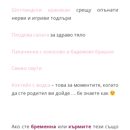
Шотландски кранакан
срещу опънати
нерви и игриви тодлъри
Плодова салата
за здраво тяло
Палачинки с кокосово и бадемово брашно
Свежо смути
Коктейл с водка
– това за моментите, когато
да сте родител ви дойде …. бе знаете как
Ако сте
бременна
или
кърмите
тези също