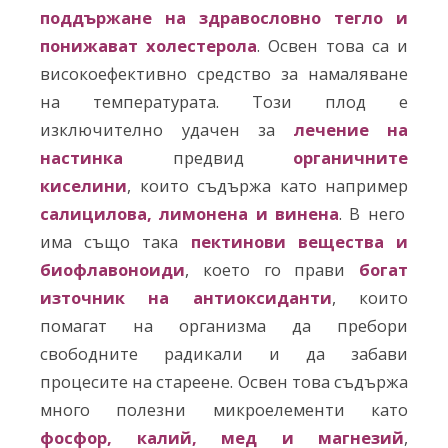
поддържане на здравословно тегло и
понижават холестерола
. Освен това са и
високоефективно средство за намаляване
на температурата. Този плод е
изключително удачен за
лечение на
настинка
предвид
органичните
киселини
, които съдържа като например
салицилова, лимонена и винена
. В него
има също така
пектинови вещества и
биофлавоноиди
, което го прави
богат
източник на антиоксиданти
, които
помагат на организма да пребори
свободните радикали и да забави
процесите на стареене. Освен това съдържа
много полезни микроелементи като
фосфор, калий, мед и магнезий
,