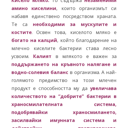
Кисело мляко.
То съдържа
незаменими
амино киселини
, които организмът си
набавя единствено посредством храната.
Те са
необходими за мускулите и
костите
. Освен това, киселото мляко е
богато на калций
, който благодарение на
млечно киселите бактерии става лесно
усвоим.
Калият
в млякото е важен за
поддържането на кръвното налягане и
водно-солевия баланс
в организма. А най-
голямото предимство на този млечен
продукт е способността му да
увеличава
количеството на “добрите” бактерии в
храносмилателната система,
подобрявайки храносмилането,
засилвайки имунната система и