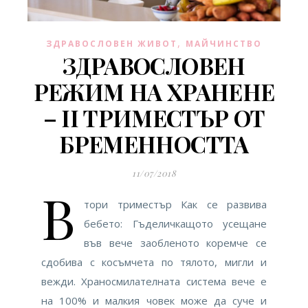
,
ЗДРАВОСЛОВЕН ЖИВОТ
МАЙЧИНСТВО
ЗДРАВОСЛОВЕН
РЕЖИМ НА ХРАНЕНЕ
– II ТРИМЕСТЪР ОТ
БРЕМЕННОСТТА
11/07/2018
В
тори триместър Как се развива
бебето: Гъделичкащото усещане
във вече заобленото коремче се
сдобива с косъмчета по тялото, мигли и
вежди. Храносмилателната система вече е
на 100% и малкия човек може да суче и