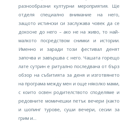
разнообразни културни мероприятия. Ще
отделя специално внимание на него,
защото истински си заслужава човек да се
докосне до него – ако не на живо, то най-
малкото посредством снимки и истории.
Именно и заради този фестивал денят
започва и завършва с него. Чашата горещо
лате сутрин е ритуално последвана от бърз
обзор на събитията за деня и изготвянето
на програма между мен и още няколко мами,
с които освен родителството споделяме и
редовните момичешки петък вечери (както
и шопинг турове, суши вечери, сесии за
грим и…