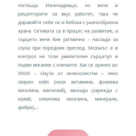
поглъща. Изненадващо, но вече и
рецепторите за вкус работят, така че
даравяйте себе си и бебока с разнообразна
храна. Сетивата са в процес на развитие, а
сърцето вече бие ритмично – наслада за
слуха при поредния преглед. Мозъкът е в
контрол на този умилителен сърцетуп и
първи мигания с очичките. Как се хранех аз:
09:00 – Смути от зеленолистни – леко
сварен кейл (носи витамини, фолиева
киселина, магнезий), авокадо (зарежда с
калий, олеинова киселина, минерали,
фибри),…