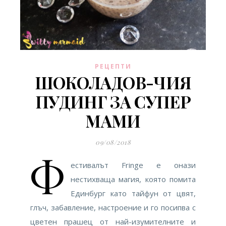
РЕЦЕПТИ
ШОКОЛАДОВ-ЧИЯ
ПУДИНГ ЗА СУПЕР
МАМИ
09/08/2018
Ф
естивалът Fringe е онази
нестихваща магия, която помита
Единбург като тайфун от цвят,
глъч, забавление, настроение и го посипва с
цветен прашец от най-изумителните и