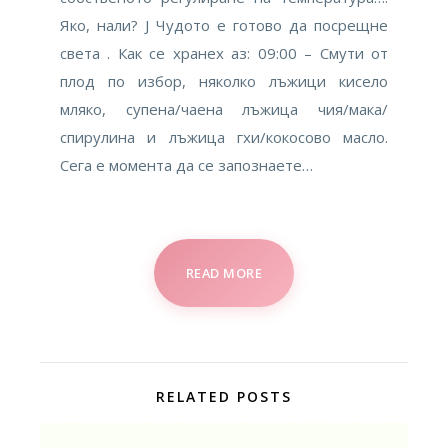
Яко, нали? J Чудото е готово да посрещне
света . Как се хранех аз: 09:00 – Смути от
плод по избор, няколко лъжици кисело
мляко, супена/чаена лъжица чия/мака/
спирулина и лъжица гхи/кокосово масло.
Сега е момента да се запознаете…
READ MORE
RELATED POSTS