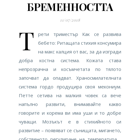
БРЕМЕННОСТТА
11/07/2018
Т
рети триместър Как се развива
бебето: Ритащата стихия консумира
на макс калция от вас, за да изгради
добра костна система. Кожата става
непрозрачна и косъмчетата по тялото
започват да опадват. Храносмилателната
система гордо продуцира своя мекониум.
Петте сетива на малкия човек са вече
напълно развити, внимавайте какво
говорите и корема ви има уши и то добре
чуващи. Мозъкът е в стихийното си
развитие – появяват се сънищата, мигането,
собственото регулиране на температура….