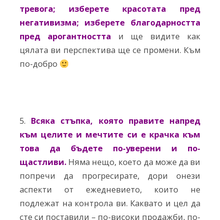
тревога; изберете красотата пред
негативизма; изберете благодарността
пред арогантността
и ще видите как
цялата ви перспектива ще се промени. Към
по-добро
5.
Всяка стъпка, която правите напред
към целите и мечтите си е крачка към
това да бъдете по-уверени и по-
щастливи.
Няма нещо, което да може да ви
попречи да прогресирате, дори онези
аспекти от ежедневието, които не
подлежат на контрола ви. Каквато и цел да
сте си поставили – по-високи продажби, по-