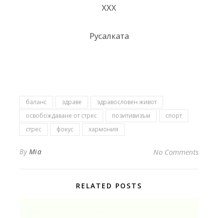
ХХХ
Русалката
баланс
здраве
здравословен живот
освобождаване от стрес
позитивизъм
спорт
стрес
фокус
хармония
By
Mia
No Comments
RELATED POSTS