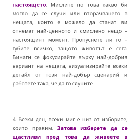
настоящето
. Мислите по това какво би
могло да се случи или вторачването в
нещата, които е можело да станат ви
отнемат най-ценното и смислено нещо –
настоящият момент. Пропуснете ли го –
губите всичко, защото животът е сега.
Винаги се фокусирайте върху най-добрия
вариант на нещата, визуализирайте всеки
детайл от този най-добър сценарий и
работете така, че да го случите.
4. Всеки ден, всеки миг е низ от изборите,
които правим.
Затова изберете да се
щастливи пред това да живеете в