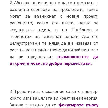
2. Абсолютно излишно е да се тормозите с
различни сценарии на проблемите, които
могат да възникнат с новия проект,
решението, което сте взели, плана за
следващата година и т.н. Проблеми и
перипетии ще изскачат винаги. Ако сте
целеустремени те няма да ви извадят от
релси – могат единствено да ви забавят или
да ви предоставят
възможността да
откриете нови, по-добри перспективи.
3. Тревогите за съжаление са като вампир,
който изпива цялата ви креативна енергия.
Затова е важно да се
фокусирате върху