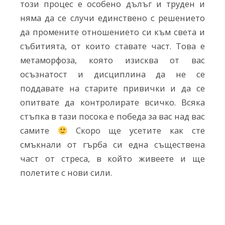
този процес е особено дълъг и труден и
няма да се случи единствено с решението
да промените отношението си към света и
събитията, от които ставате част. Това е
метаморфоза, която изисква от вас
осъзнатост и дисциплина да не се
поддавате на старите привички и да се
опитвате да контролирате всичко. Всяка
стъпка в тази посока е победа за вас над вас
самите
Скоро ще усетите как сте
смъкнали от гърба си една съществена
част от стреса, в който живеете и ще
полетите с нови сили.