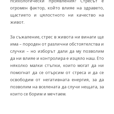
психологически проявления? Стресът е
огромен фактор, който влияе на здравето,
щастието и цялостното ни качество на
живот.
За съжаление, стрес в живота ни винаги ще
има – породен от различни обстоятелства и
случки – но изборът дали да му позволим
да ни влияе и контролира е изцяло наш. Ето
няколко малки стъпки, които могат да ни
помогнат да се отърсим от стреса и да се
освободим от негативната енергия, за да
позволим на вселената да случи нещата, за
които се борим и мечтаем.