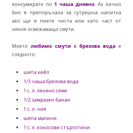
консумирате по
1 чаша дневно
. Аз лично
бих я препоръчала за сутрешна напитка
ако ще я пиете чиста или като част от
някое освежаващо смути.
Моето
л
юбимо смути с брезова вода
е
следното:
шепа кейл
1/3 чаша брезова вода
1 с. л. ленено семе
1/2 замразен банан
1 с. л. чия
шепа малини
1 с. л. кокосови стърготини