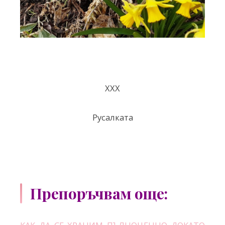
ХХХ
Русалката
Препоръчвам още: