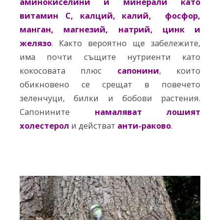
аминокиселини и минерали като
витамин С, калций, калий, фосфор,
манган, магнезий, натрий, цинк и
желязо
. Както вероятно ще забележите,
има почти същите нутриенти като
кокосовата плюс
сапонини
, които
обикновено се срещат в повечето
зеленчуци, билки и бобови растения.
Сапонините
намаляват лошият
холестерол
и действат
анти-раково
.