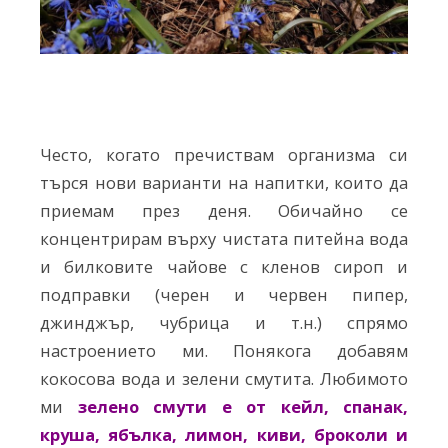
Често, когато пречиствам организма си
търся нови варианти на напитки, които да
приемам през деня. Обичайно се
концентрирам върху чистата питейна вода
и билковите чайове с кленов сироп и
подправки (черен и червен пипер,
джинджър, чубрица и т.н.) спрямо
настроението ми. Понякога добавям
кокосова вода и зелени смутита. Любимото
ми
зелено смути е от кейл, спанак,
круша, ябълка, лимон, киви, броколи и