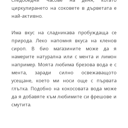
циркулирането на соковете в дърветата е
най-активно.
Има вкус на сладникава пробуждаща се
природа. Леко напомня вкуса на кленов
сироп. В био магазините може да я
намерите натурална или с мента и лимон
например. Моята любима брезова вода е с
мента, заради силно освежаващото
усещане, което ми носи още с първата
глътка. Подобно на кокосовата вода може
да я добавяте към любимите си фрешове и
смутита.