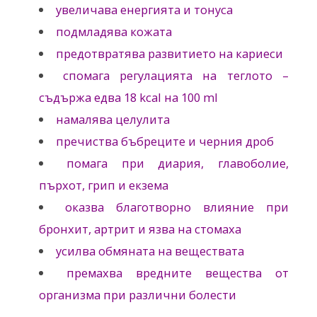
увеличава енергията и тонуса
подмладява кожата
предотвратява развитието на кариеси
спомага регулацията на теглото –
съдържа едва 18 kcal на 100 ml
намалява целулита
пречиства бъбреците и черния дроб
помага при диария, главоболие,
пърхот, грип и екзема
оказва благотворно влияние при
бронхит, артрит и язва на стомаха
усилва обмяната на веществата
премахва вредните вещества от
организма при различни болести