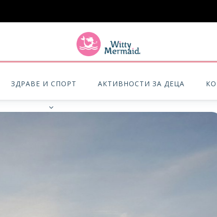
A practical blog for impractical women & mums.
ЗДРАВЕ И СПОРТ
АКТИВНОСТИ ЗА ДЕЦА
КО