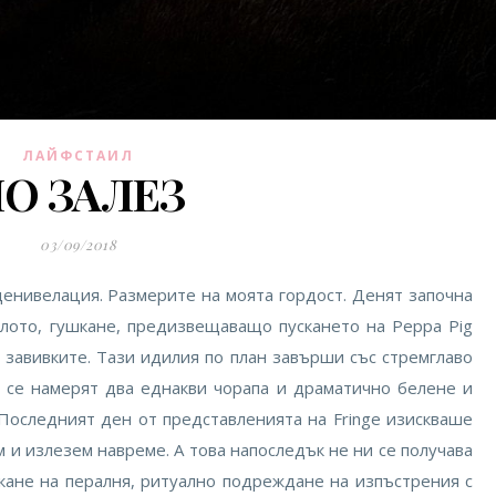
ЛАЙФСТАИЛ
О ЗАЛЕЗ
03/09/2018
денивелация. Размерите на моята гордост. Денят започна
глото, гушкане, предизвещаващо пускането на Peppa Pig
д завивките. Тази идилия по план завърши със стремглаво
а се намерят два еднакви чорапа и драматично белене и
 Последният ден от представленията на Fringe изискваше
 и излезем навреме. А това напоследък не ни се получава
скане на пералня, ритуално подреждане на изпъстрения с