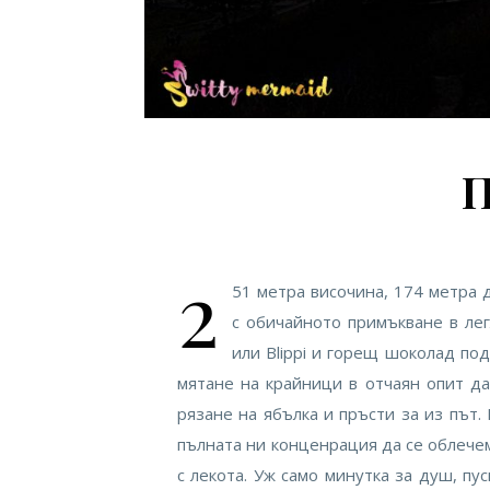
П
2
51 метра височина, 174 метра 
с обичайното примъкване в ле
или Blippi и горещ шоколад по
мятане на крайници в отчаян опит д
рязане на ябълка и пръсти за из път.
пълната ни конценрация да се облечем
с лекота. Уж само минутка за душ, пу