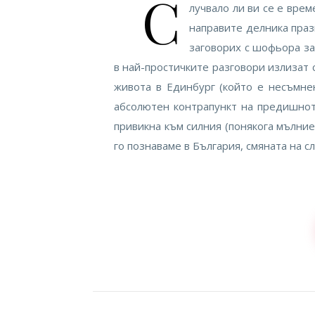
С
лучвало ли ви се е врем
направите делника празн
заговорих с шофьора за
в най-простичките разговори излизат 
живота в Единбург (който е несъмне
абсолютен контрапункт на предишното
привикна към силния (понякога мълниен
го познаваме в България, смяната на 