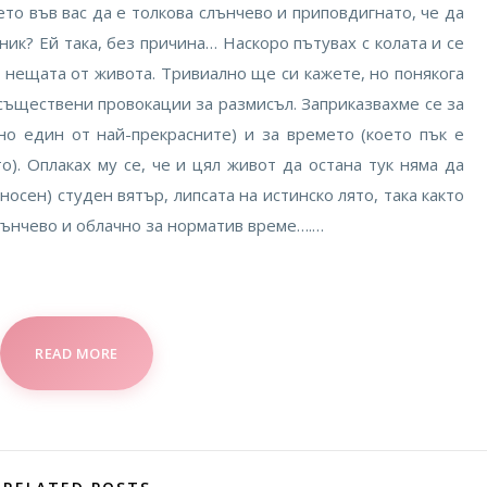
ето във вас да е толкова слънчево и приповдигнато, че да
ик? Ей така, без причина… Наскоро пътувах с колата и се
 нещата от живота. Тривиално ще си кажете, но понякога
съществени провокации за размисъл. Заприказвахме се за
но един от най-прекрасните) и за времето (което пък е
). Оплаках му се, че и цял живот да остана тук няма да
осен) студен вятър, липсата на истинско лято, така както
слънчево и облачно за норматив време….…
READ MORE