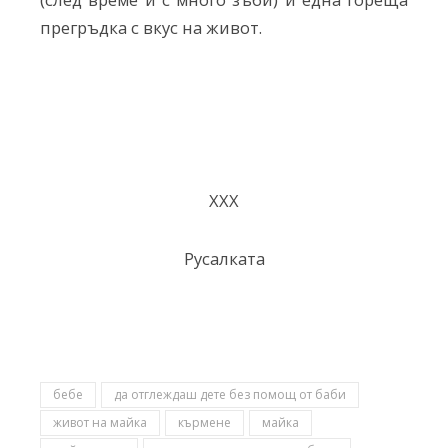
прегръдка с вкус на живот.
ХХХ
Русалката
бебе
да отглеждаш дете без помощ от баби
живот на майка
кърмене
майка