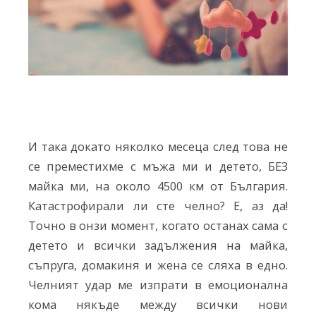
И така докато няколко месеца след това не
се преместихме с мъжа ми и детето, БЕЗ
майка ми, на около 4500 км от България.
Катастрофирали ли сте челно? Е, аз да!
Точно в онзи момент, когато останах сама с
детето и всички задължения на майка,
съпруга, домакиня и жена се сляха в едно.
Челният удар ме изпрати в емоционална
кома някъде между всички нови