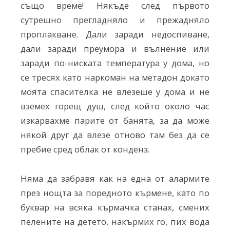
също време! Някъде след първото
сутрешно прегладняло и прежадняло
проплакване. Дали заради недоспиване,
дали заради преумора и вълнение или
заради по-ниската температура у дома, но
се тресях като наркоман на метадон докато
моята спасителка не влезеше у дома и не
вземех горещ душ, след който около час
изкарвахме парите от банята, за да може
някой друг да влезе отново там без да се
пребие сред облак от конденз.
Няма да забравя как на една от алармите
през нощта за поредното кърмене, като по
буквар на всяка кърмачка станах, смених
пелените на детето, накърмих го, пих вода