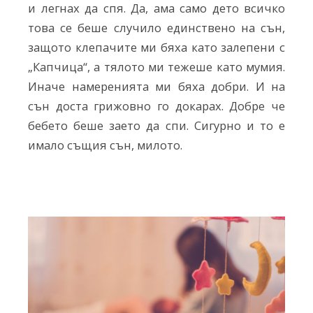
и легнах да спя. Да, ама само дето всичко
това се беше случило единствено на сън,
защото клепачите ми бяха като залепени с
„Капчица“, а тялото ми тежеше като мумия.
Иначе намеренията ми бяха добри. И на
сън доста грижовно го докарах. Добре че
бебето беше заето да спи. Сигурно и то е
имало същия сън, милото.