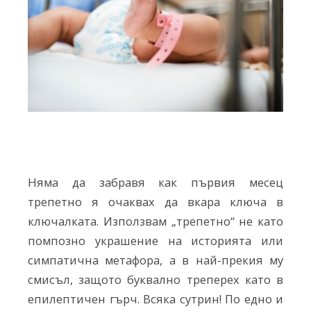
Няма да забравя как първия месец
трепетно я очаквах да вкара ключа в
ключалката. Използвам „трепетно“ не като
помпозно украшение на историята или
симпатична метафора, а в най-прекия му
смисъл, защото буквално треперех като в
епилептичен гърч. Всяка сутрин! По едно и