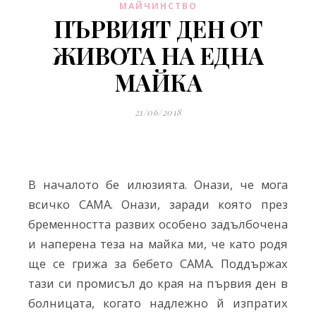
МАЙЧИНСТВО
ПЪРВИЯТ ДЕН ОТ
ЖИВОТА НА ЕДНА
МАЙКА
21/06/2018
В началото бе илюзията. Онази, че мога
всичко САМА. Онази, заради която през
бременността развих особено задълбочена
и наперена теза на майка ми, че като родя
ще се грижа за бебето САМА. Поддържах
тази си промисъл до края на първия ден в
болницата, когато надлежно й изпратих