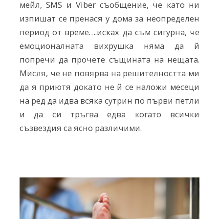
мейл, SMS и Viber съобщение, че като ни
изпишат се пренася у дома за неопределен
период от време….исках да съм сигурна, че
емоционалната вихрушка няма да й
попречи да прочете същината на нещата.
Мисля, че не повярва на решителността ми
да я приютя докато не й се наложи месеци
на ред да идва всяка сутрин по първи петли
и да си тръгва едва когато всички
съзвездия са ясно различими.