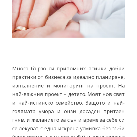
Много бързо си припомних всички добри
практики от бизнеса за идеално планиране,
изпълнение и мониторинг на проект. На
най-важния проект – детето. Моят нов свят
и най-истинско семейство. Защото и най-
голямата умора и онзи досаден притаен
гняв, и желанието за сън и време за себе си
се лекуват с една искрена усмивка без зъби
(след време и с много зъби) и една гореща