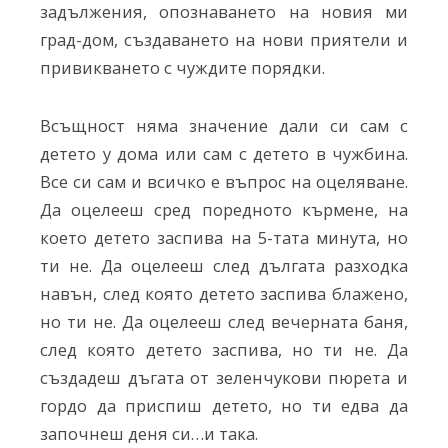
задължения, опознаването на новия ми
град-дом, създаването на нови приятели и
привикването с чуждите порядки.
Всъщност няма значение дали си сам с
детето у дома или сам с детето в чужбина.
Все си сам и всичко е въпрос на оцеляване.
Да оцелееш сред поредното кърмене, на
което детето заспива на 5-тата минута, но
ти не. Да оцелееш след дългата разходка
навън, след която детето заспива блажено,
но ти не. Да оцелееш след вечерната баня,
след която детето заспива, но ти не. Да
създадеш дъгата от зеленчукови пюрета и
гордо да приспиш детето, но ти едва да
започнеш деня си…и така.