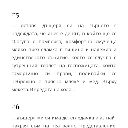
#5
… оставя дъщеря си на гърнето с
надеждата, че днес е денят, в който ще се
сбогува с памперса, комфортно смучеща
мляко през сламка в тишина и надежда и
единственото събитие, което се случва е
сутрешния тоалет на госпожицата, който
саморъчно си прави, поливайки се
небрежно с прясно млякУ и мед. Върху
мокета. В средата на хола…
#6
… дъщеря ми си има детегледачка и аз най-
накрая съм на театрално представление,