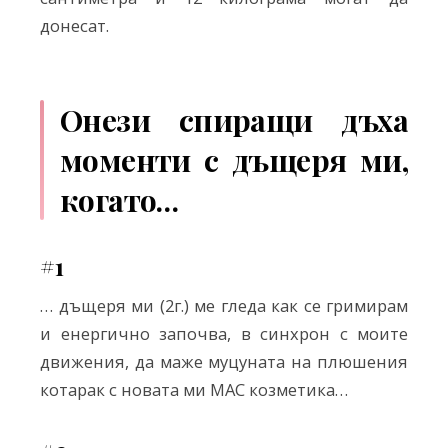
донесат.
Онези спиращи дъха
моменти с дъщеря ми,
когато…
#1
… дъщеря ми (2г.) ме гледа как се гримирам
и енергично започва, в синхрон с моите
движения, да маже муцуната на плюшения
котарак с новата ми MAC козметика…