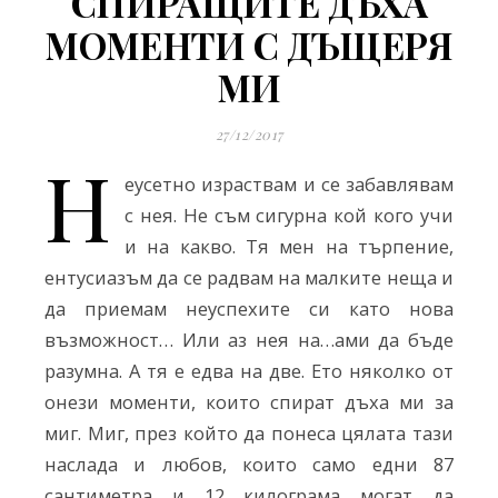
СПИРАЩИТЕ ДЪХА
МОМЕНТИ С ДЪЩЕРЯ
МИ
27/12/2017
Н
еусетно израствам и се забавлявам
с нея. Не съм сигурна кой кого учи
и на какво. Тя мен на търпение,
ентусиазъм да се радвам на малките неща и
да приемам неуспехите си като нова
възможност… Или аз нея нa…ами да бъде
разумна. А тя е едва на две. Ето няколко от
онези моменти, които спират дъха ми за
миг. Миг, през който да понеса цялата тази
наслада и любов, които само едни 87
сантиметра и 12 килограма могат да