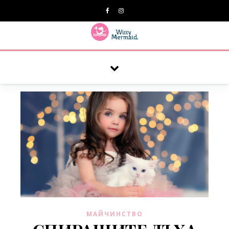
A practical blog for impractical women & mums.
МАЙЧИНСТВО