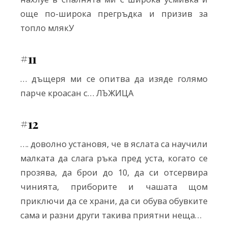
още по-широка прегръдка и призив за
топло млякУ
#11
… дъщеря ми се опитва да изяде голямо
парче кроасан с… ЛЪЖИЦА
#12
…. доволно установя, че в яслата са научили
малката да слага ръка пред уста, когато се
прозява, да брои до 10, да си отсервира
чинията, приборите и чашата щом
приключи да се храни, да си обува обувките
сама и разни други такива приятни неща…