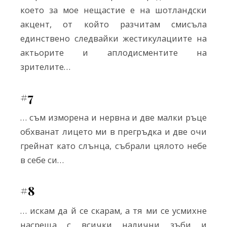
което за мое нещастие е на шотландски
акцент, от който разчитам смисъла
единствено следвайки жестикулациите на
актьорите и аплодисментите на
зрителите…
#7
… съм изморена и нервна и две малки ръце
обхванат лицето ми в прегръдка и две очи
грейнат като слънца, събрали цялото небе
в себе си…
#8
… искам да й се скарам, а тя ми се усмихне
насреща с всички налични зъби и