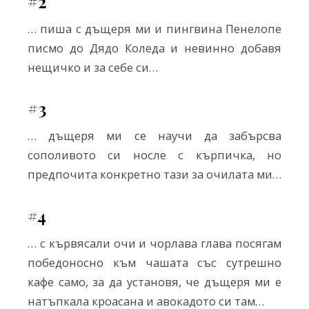
#2
… пиша с дъщеря ми и пингвина Пенелопе
писмо до Дядо Коледа и невинно добавя
нещичко и за себе си…
#3
… дъщеря ми се научи да забърсва
сополивото си носле с кърпичка, но
предпочита конкретно тази за очилата ми…
#4
… с кървясали очи и чорлава глава посягам
победоносно към чашата със сутрешно
кафе само, за да установя, че дъщеря ми е
натъпкала кроасана и авокадото си там…