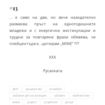
#13
… е само на две, но вече назидателно
размахва пръст на едногодишните
младежи и с енергични жестикулации и
трудни за повтаряне фрази обявява, че
плейцентъра е…цитирам: „MINE“
?
?
?
ХХХ
Русалката
дете
дъщеря ми
за майки
забавни детски реакции
забавно
майчинство
мама
радост
родители
уроци