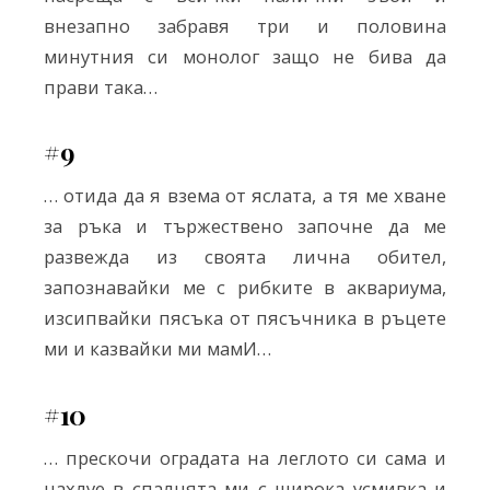
внезапно забравя три и половина
минутния си монолог защо не бива да
прави така…
#9
… отида да я взема от яслата, а тя ме хване
за ръка и тържествено започне да ме
развежда из своята лична обител,
запознавайки ме с рибките в аквариума,
изсипвайки пясъка от пясъчника в ръцете
ми и казвайки ми мамИ…
#10
… прескочи оградата на леглото си сама и
нахлуе в спалнята ми с широка усмивка и