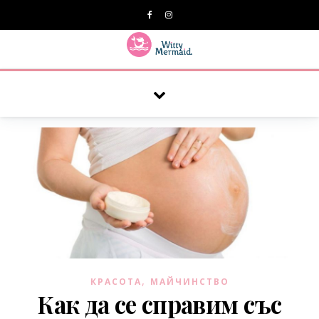
A practical blog for impractical women & mums.
,
КРАСОТА
МАЙЧИНСТВО
Как да се справим със