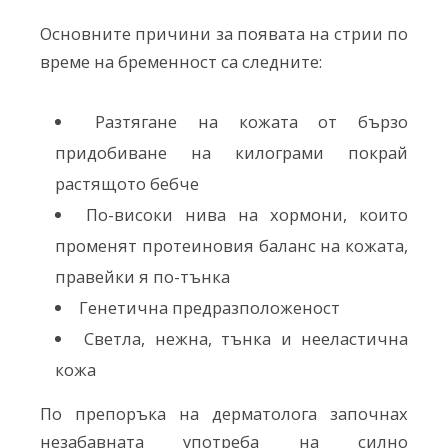
Основните причини за появата на стрии по
време на бременност са следните:
Разтягане на кожата от бързо
придобиване на килограми покрай
растящото бебче
По-високи нива на хормони, които
променят протеиновия баланс на кожата,
правейки я по-тънка
Генетична предразположеност
Светла, нежна, тънка и нееластична
кожа
По препоръка на дерматолога започнах
незабавната употреба на силно