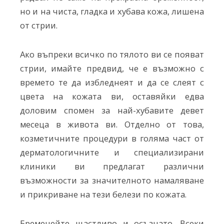
но и на чиста, гладка и хубава кожа, лишена
от стрии.
Ако въпреки всичко по тялото ви се появат
стрии, имайте предвид, че е възможно с
времето те да избледнеят и да се слеят с
цвета на кожата ви, оставяйки едва
доловим спомен за най-хубавите девет
месеца в живота ви. Отделно от това,
козметичните процедури в голяма част от
дерматологичните и специализирани
клиники ви предлагат различни
възможности за значителното намаляване
и прикриване на тези белези по кожата.
Бременейте щастливо и осъзнато. Всеки