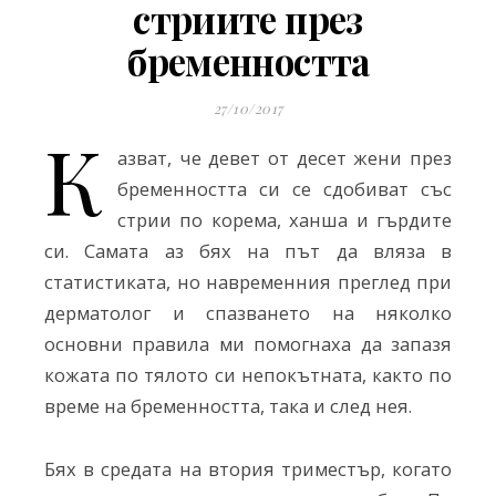
стриите през
бременността
27/10/2017
К
азват, че девет от десет жени през
бременността си се сдобиват със
стрии по корема, ханша и гърдите
си. Самата аз бях на път да вляза в
статистиката, но навременния преглед при
дерматолог и спазването на няколко
основни правила ми помогнаха да запазя
кожата по тялото си непокътната, както по
време на бременността, така и след нея.
Бях в средата на втория триместър, когато