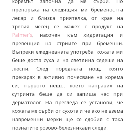
коремът започна да ме сърби. По
препоръка на следящия ми бремеността
лекар и близка приятелка, от края на
третия месец се мажех с продукт на
Palmer’s
, насочен към хидратация и
превенция на стриите при бременни.
Въпреки ежедневната употреба, кожата ми
беше доста суха и на светлина седеше на
люспи. След поредната нощ, която
прекарах в активно почесване на корема
си, първото нещо, което направих на
сутринта беше да си запиша час при
дерматолог. На прегледа се установи, че
кожата ме сърби от сухота и че ако не взема
навременни мерки ще се сдобия с така
познатите розово-белезникави следи.