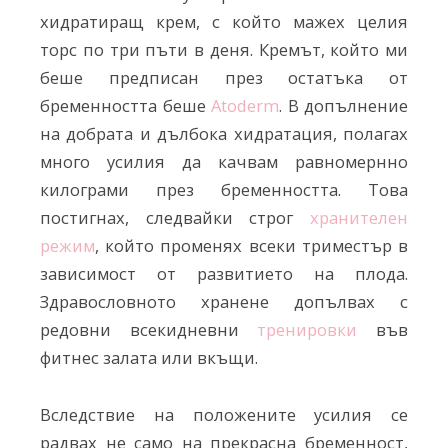
хидратиращ крем, с който мажех целия
торс по три пъти в деня. Кремът, който ми
беше предписан през остатъка от
бременността беше
Atoderm
. В допълнение
на добрата и дълбока хидратация, полагах
много усилия да качвам равномернно
килограми през бременността. Това
постигнах, следвайки строг
хранителен
режим
, който променях всеки триместър в
зависимост от развитието на плода.
Здравословното хранене допълвах с
редовни всекидневни
тренировки
във
фитнес залата или вкъщи.
Вследствие на положените усилия се
радвах не само на прекрасна бременност,