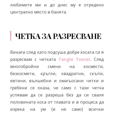
любимите ми и до днес му е отредено
централно място в банята.
ЧЕТКА ЗА РАЗРЕСВАНЕ
Винаги след като подсуша добре косата си я
разресвам с четката
Tangle Teezer
. След
многобройни смени на космести,
безкосмети, кръгли, квадратни, скъпи,
евтини, вълшебни и омагьосани четки и
гребени се оказа, че само с тази четка
успявам да се разреша без да си сваля
половината коса от главата и в процеса да
изрека на ум (и не само) всички