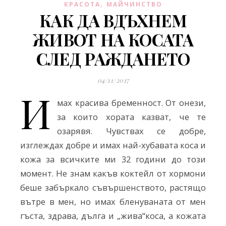
,
КРАСОТА
МАЙЧИНСТВО
КАК ДА ВДЪХНЕМ
ЖИВОТ НА КОСАТА
СЛЕД РАЖДАНЕТО
04/11/2017
И
мах красива бременност. От онези,
за които хората казват, че те
озарявя. Чувствах се добре,
изглеждах добре и имах най-хубавата коса и
кожа за всичките ми 32 години до този
момент. Не знам какъв коктейл от хормони
беше забъркало съвършенството, растящо
вътре в мен, но имах бленуваната от мен
гъста, здрава, дълга и „жива“коса, а кожата