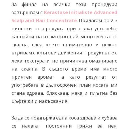
За финал на всички тези процедури
завършвам с
Kerastase Initialiste Advanced
Scalp and Hair Concentrate
. Прилагам по 2-3
пипетки от продукта при всяка употреба,
капвайки на възможно най-много места по
скалпа, след което внимателно и нежно
втривам с кръгови движения. Продуктът е с
лека текстура и не причинява омазняване
на скалпа. В същото време има много
приятен аромат, а като резултат от
употребата в дългосрочен план косата ми
стана здрава, бляскава, мека и плътна без
цъфтежи и накъсвания.
За да се поддържа една коса здрава и хубава
се налагат постоянни грижи за нея.