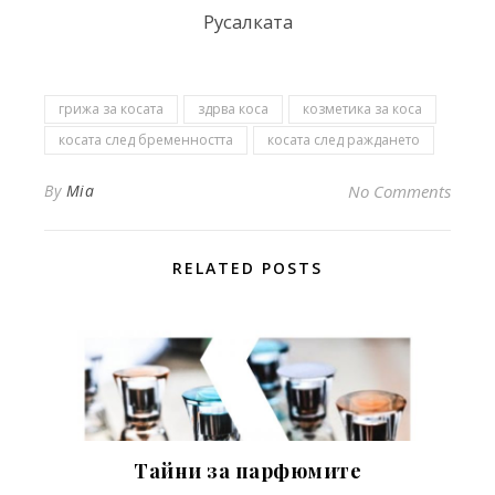
Русалката
грижа за косата
здрва коса
козметика за коса
косата след бременността
косата след раждането
By
Mia
No Comments
RELATED POSTS
Тайни за парфюмите