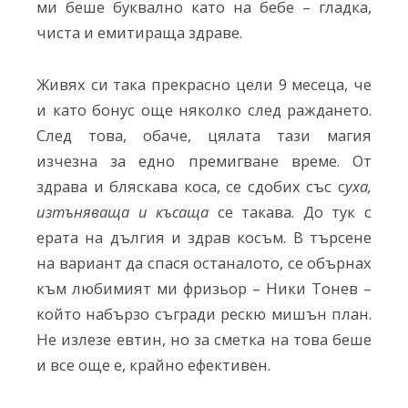
ми беше буквално като на бебе – гладка,
чиста и емитираща здраве.
Живях си така прекрасно цели 9 месеца, че
и като бонус още няколко след раждането.
След това, обаче, цялата тази магия
изчезна за едно премигване време. От
здрава и бляскава коса, се сдобих със с
уха,
изтъняваща и късаща
се такава. До тук с
ерата на дългия и здрав косъм. В търсене
на вариант да спася останалото, се обърнах
към любимият ми фризьор – Ники Тонев –
който набързо съгради рескю мишън план.
Не излезе евтин, но за сметка на това беше
и все още е, крайно ефективен.