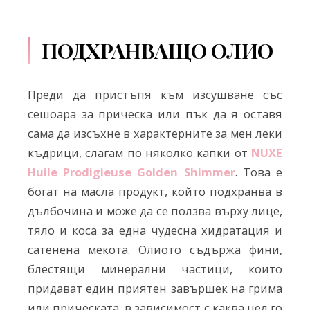
ПОДХРАНВАЩО ОЛИО
Преди да пристъпя към изсушване със
сешоара за прическа или пък да я оставя
сама да изсъхне в характерните за мен леки
къдрици, слагам по няколко капки от
NUXE
Huile Prodigieuse Golden Shimmer
. Това е
богат на масла продукт, който подхранва в
дълбочина и може да се ползва върху лице,
тяло и коса за една чудесна хидратация и
сатенена мекота. Олиото съдържа фини,
блестящи минерални частици, които
придават един приятен завършек на грима
или прическата, в зависимост с каква цел го