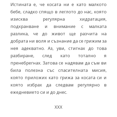
Истината е, че косата ни е като малкото
бебе, сладко спящо в леглото до нас, която
изисква регулярна хидратация,
подхранване и внимание с малката
разлика, че до живот ще разчита на
добрата ни воля и съзнание да се грижим за
нея адекватно. Аз, уви, стигнах до това
разбиране, след като тотално я
пренебрегнах. Затова се надявам да съм ви
била полезна със спасителната мисия,
която приложих като грижа за косата си и
която избрах да следвам регулярно в
ежедневието си и до днес.
ХХХ