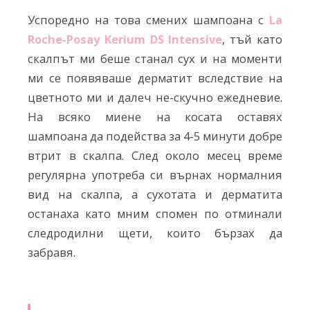
Успоредно на това смених шампоана с
La
Roche-Posay Kerium DS Intensive
, тъй като
скалпът ми беше станал сух и на моменти
ми се появяваше дерматит вследствие на
цветното ми и далеч не-скучно ежедневие.
На всяко миене на косата оставях
шампоана да подейства за 4-5 минути добре
втрит в скалпа. След около месец време
регулярна употреба си върнах нормалния
вид на скалпа, а сухотата и дерматита
останаха като мним спомен по отминали
следродилни щети, които бързах да
забравя.