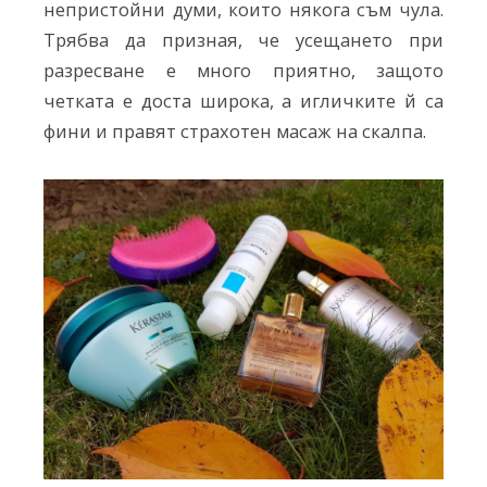
непристойни думи, които някога съм чула.
Трябва да призная, че усещането при
разресване е много приятно, защото
четката е доста широка, а игличките й са
фини и правят страхотен масаж на скалпа.