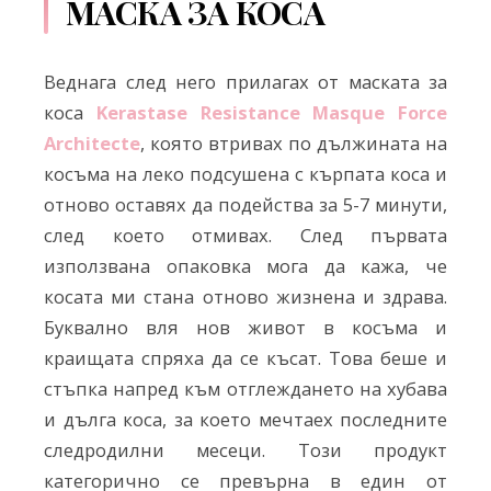
МАСКА ЗА КОСА
Веднага след него прилагах от маската за
коса
Kerastase Resistance Masque Force
Architecte
, която втривах по дължината на
косъма на леко подсушена с кърпата коса и
отново оставях да подейства за 5-7 минути,
след което отмивах. След първата
използвана опаковка мога да кажа, че
косата ми стана отново жизнена и здрава.
Буквално вля нов живот в косъма и
краищата спряха да се късат. Това беше и
стъпка напред към отглеждането на хубава
и дълга коса, за което мечтаех последните
следродилни месеци. Този продукт
категорично се превърна в един от