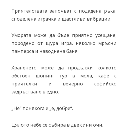
Приятелствата започват с подадена ръка,
споделена играчка и щастливи вибрации.
Умората може да бъде приятно усещане,
породено от щура игра, няколко мръсни
памперса и наводнена баня.
Храненето може да продължи колкото
обстоен шопинг тур в мола, кафе с
приятелки и вечерно софийско
задръстване в едно.
„Не“ понякога е „е, добре“.
Цялото небе се събира в две сини очи.