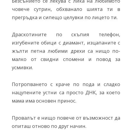
Безсънието се лекува с лика на любимото
човече сутрин, обхванало шията ти в
прегръдка и сипещо целувки по лицето ти.
Драскотините по скъпия телефон,
изгубените обици с диамант, изцапаните с
жълти петна любими дрехи са нищо по-
малко от свидни спомени и повод за
усмивки.
Потропването с краче по пода и сладко
нацупените устни са просто ДНК, за което
мама има основен принос.
Провалът е нищо повече от възможност да
опиташ отново по друг начин.