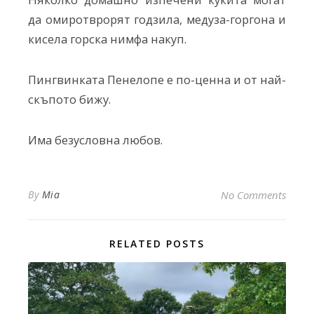
да омиротврорят годзила, медуза-горгона и
кисела горска нимфа накуп.
Пингвинката Пенелопе е по-ценна и от най-
скъпото бижу.
Има безусловна любов.
By
Mia
No Comments
RELATED POSTS