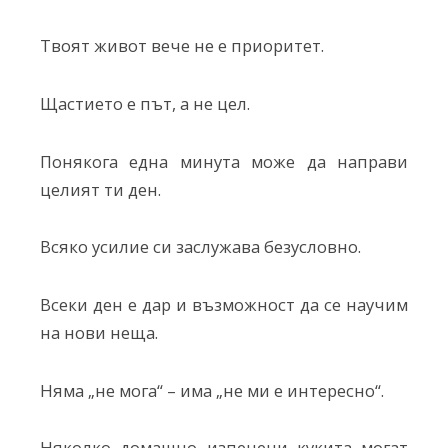
Твоят живот вече не е приоритет.
Щастието е път, а не цел.
Понякога една минута може да направи
целият ти ден.
Всяко усилие си заслужава безусловно.
Всеки ден е дар и възможност да се научим
на нови неща.
Няма „не мога“ – има „не ми е интересно“.
Няколко домашно изпечени кукита могат