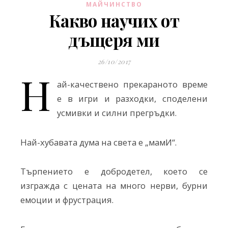
МАЙЧИНСТВО
Какво научих от
дъщеря ми
26/10/2017
Н
ай-качествено прекараното време
е в игри и разходки, споделени
усмивки и силни прегръдки.
Най-хубавата дума на света е „мамИ“.
Търпението е добродетел, което се
изгражда с цената на много нерви, бурни
емоции и фрустрация.