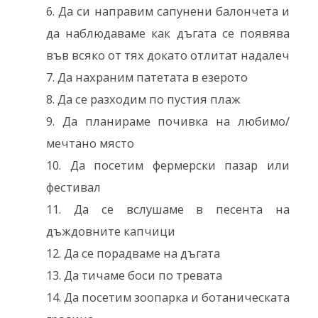
Да си направим сапунени балончета и
да наблюдаваме как дъгата се появява
във всяко от тях докато отлитат надалеч
Да нахраним патетата в езерото
Да се разходим по пустия плаж
Да планираме почивка на любимо/
мечтано място
Да посетим фермерски пазар или
фестивал
Да се вслушаме в песента на
дъждовните капчици
Да се порадваме на дъгата
Да тичаме боси по тревата
Да посетим зоопарка и ботаническата