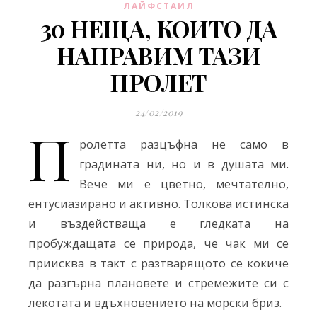
ЛАЙФСТАИЛ
30 НЕЩА, КОИТО ДА
НАПРАВИМ ТАЗИ
ПРОЛЕТ
24/02/2019
П
ролетта разцъфна не само в
градината ни, но и в душата ми.
Вече ми е цветно, мечтателно,
ентусиазирано и активно. Толкова истинска
и въздействаща е гледката на
пробуждащата се природа, че чак ми се
приисква в такт с разтварящото се кокиче
да разгърна плановете и стремежите си с
лекотата и вдъхновението на морски бриз.