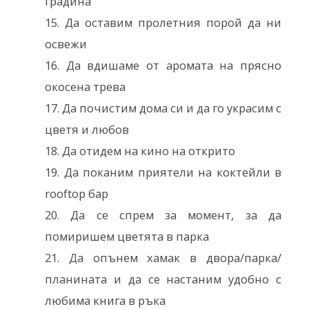
градина
Да оставим пролетния порой да ни
освежи
Да вдишаме от аромата на прясно
окосена трева
Да почистим дома си и да го украсим с
цветя и любов
Да отидем на кино на открито
Да поканим приятели на коктейли в
rooftop бар
Да се спрем за момент, за да
помиришем цветята в парка
Да опънем хамак в двора/парка/
планината и да се настаним удобно с
любима книга в ръка