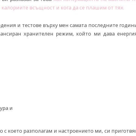
а калориите всъщност и кога да се плашим от тях.
дения и тестове върху мен самата последните годин
ансиран хранителен режим, който ми дава енергия
ура и
то с което разполагам и настроението ми, си приготв