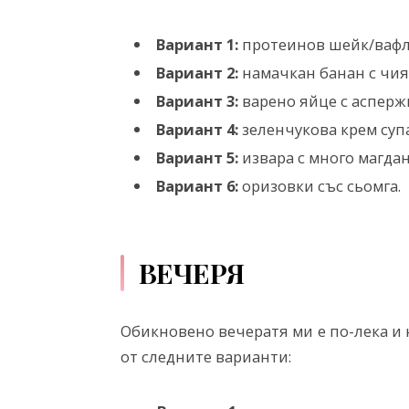
Вариант 1:
протеинов шейк/вафл
Вариант 2:
намачкан банан с чия
Вариант 3:
варено яйце с аспержи
Вариант 4:
зеленчукова крем супа
Вариант 5:
извара с много магдан
Вариант 6:
оризовки със сьомга.
ВЕЧЕРЯ
Обикновено вечератя ми е по-лека и н
от следните варианти: