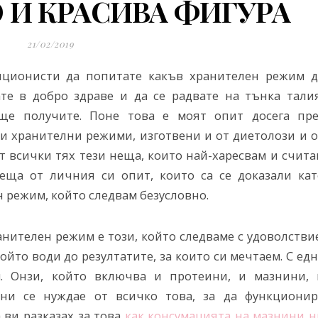
 И КРАСИВА ФИГУРА
21/02/2019
иционисти да попитате какъв хранителен режим д
ате в добро здраве и да се радвате на тънка талия
ще получите. Поне това е моят опит досега пре
и хранителни режими, изготвени и от диетолози и о
т всички тях тези неща, които най-харесвам и счита
еща от личния си опит, които са се доказали кат
н режим, който следвам безусловно.
нителен режим е този, който следваме с удоволствие
ойто води до резултатите, за които си мечтаем. С ед
м. Онзи, който включва и протеини, и мазнини, 
 ни се нуждае от всичко това, за да функционир
 ви разказах за това
как консумацията на мазнини н