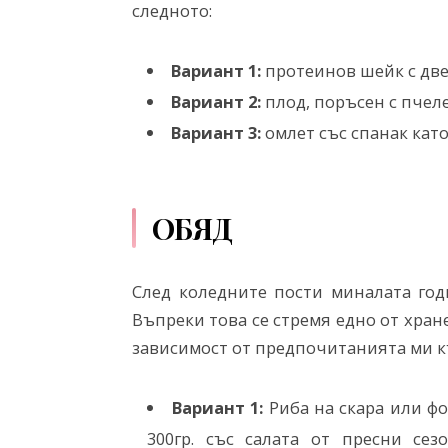
следното:
Вариант 1:
протеинов шейк с две
Вариант 2:
плод, поръсен с пчел
Вариант 3:
омлет със спанак като
ОБЯД
След коледните пости миналата год
Въпреки това се стремя едно от хран
зависимост от предпочитанията ми к
Вариант 1:
Риба на скара или фо
300гр. със салата от пресни се