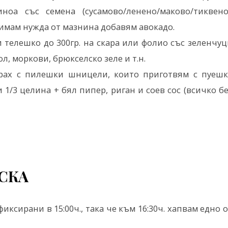
ноа със семена (сусамово/ленено/маково/тиквено)
о имам нужда от мазнина добавям авокадо.
телешко до 300гр. на скара или фолио със зеленчуц
л, моркови, брюкселско зеле и т.н.
рах с пилешки шницели, които приготвям с пуешк
и 1/3 целина + бял пипер, риган и соев сос (всичко б
СКА
ксирани в 15:00ч., така че към 16:30ч. хапвам едно 