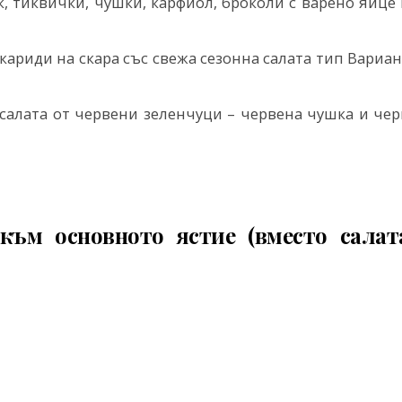
к, тиквички, чушки, карфиол, броколи с варено яйце
кариди на скара със свежа сезонна салата тип Вариа
 салата от червени зеленчуци – червена чушка и чер
към основното ястие (вместо салат