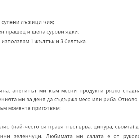
 супени лъжици чия;
ен прашец и шепа сурови ядки;
 използвам 1 жълтък и 3 белтъка.
ина, апетитът ми към месни продукти рязко спадна
енията ми за деня да съдържа месо или риба. Отново
ъм момента приготвям:
лио (най-често си правя пъстърва, ципура, сьомга) 
зонни зеленчуци. Любимата ми салата е от рукола