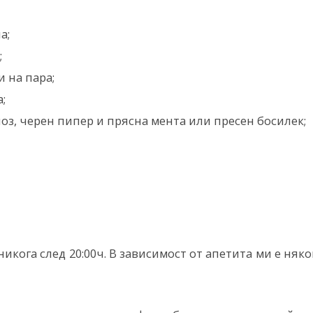
а;
;
 на пара;
;
оз, черен пипер и прясна мента или пресен босилек;
икога след 20:00ч. В зависимост от апетита ми е няк