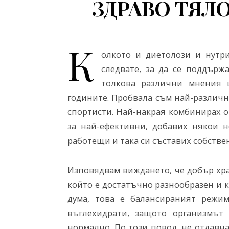
ЗДРАВО ТЯЛО
К
олкото и диетолози и нутр
следвате, за да се поддърж
толкова различни мнения 
годините. Пробвала съм най-различн
спортисти. Най-накрая комбинирах о
за най-ефективни, добавих някои н
работещи и така си съставих собстве
Изповядвам виждането, че добър хра
който е достатъчно разнообразен и к
дума, това е балансираният режи
въглехидрати, защото организмът
нормално. По този повод, не отдавна