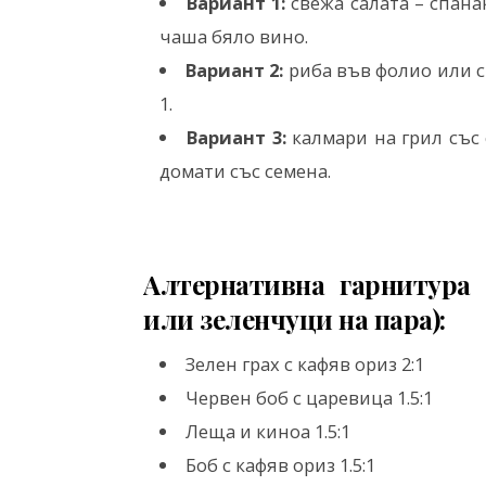
Вариант 1:
свежа салата – спана
чаша бяло вино.
Вариант 2:
риба във фолио или с
1.
Вариант 3:
калмари на грил със
домати със семена.
Алтернативна гарнитура 
или зеленчуци на пара):
Зелен грах с кафяв ориз 2:1
Червен боб с царевица 1.5:1
Леща и киноа 1.5:1
Боб с кафяв ориз 1.5:1