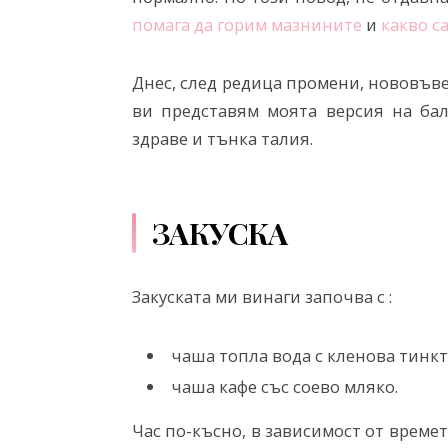
помага да горим мазнините
и
какво с
Днес, след редица промени, нововъве
ви представям моята версия на бал
здраве и тънка талия.
ЗАКУСКА
Закуската ми винаги започва с :
чаша топла вода с кленова тинкт
чаша кафе със соево мляко.
Час по-късно, в зависимост от време