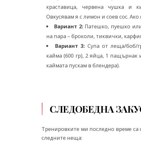
краставица, червена чушка и ки
Овкусявам я с лимон и соев сос. Ак
Вариант 2:
Патешко, пуешко или 
на пара – броколи, тиквички, карфио
Вариант 3:
Супа от леща/боб/г
кайма (600 гр), 2 яйца, 1 пащърнак 
каймата пускам в блендера).
СЛЕДОБЕДНА ЗАКУ
Тренировките ми последно време са фи
следните неща: