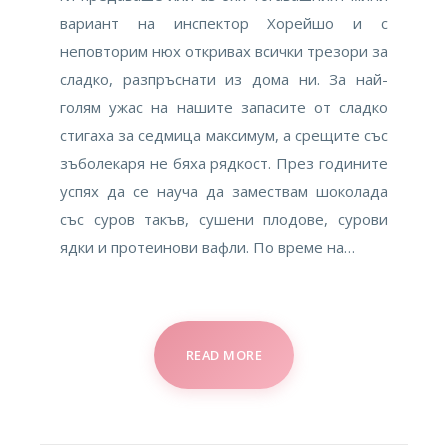
вариант на инспектор Хорейшо и с
неповторим нюх откривах всички трезори за
сладко, разпръснати из дома ни. За най-
голям ужас на нашите запасите от сладко
стигаха за седмица максимум, а срещите със
зъболекаря не бяха рядкост. През годините
успях да се науча да замествам шоколада
със суров такъв, сушени плодове, сурови
ядки и протеинови вафли. По време на…
READ MORE