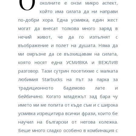
околните е онзи микро аспект,
който има силата да ни направи
по-добри хора. Една усмивка, един жест
могат да внесат толкова много заряд в
нечий живот, че да го изпълнят с
въображение и полет на душата. Няма да
ми омръзне да се възхищавам на силата,
която носят една УСМИВКА и ВЕЖЛИВ
разговор. Тази сутрин посетихме с малката
любимия Starbucks на път за парка за
традиционното бадемово лате и
бейбичино. Когато младежът зад бара чу
името ми ме попита от къде съм и с широка
усмивка изрецитира всички фрази, които бе
научил на български от негова колежка.
Беше много сладко особено в комбинация с