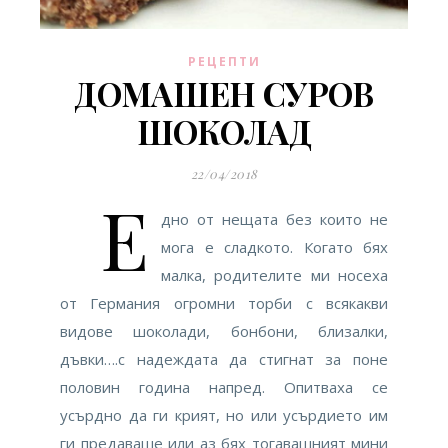
РЕЦЕПТИ
ДОМАШЕН СУРОВ
ШОКОЛАД
22/04/2018
Е
дно от нещата без които не
мога е сладкото. Когато бях
малка, родителите ми носеха
от Германия огромни торби с всякакви
видове шоколади, бонбони, близалки,
дъвки….с надеждата да стигнат за поне
половин година напред. Опитваха се
усърдно да ги крият, но или усърдието им
ги предаваше или аз бях тогавашният мини