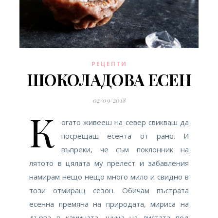
РЕЦЕПТИ
ШОКОЛАДОВА ЕСЕН
02/09/2018
К
огато живееш на север свикваш да
посрещаш есента от рано. И
въпреки, че съм поклонник на
лятото в цялата му прелест и забавления
намирам нещо нещо много мило и свидно в
този отмиращ сезон. Обичам пъстрата
есенна премяна на природата, мириса на
дърва в камината, шума на листата под