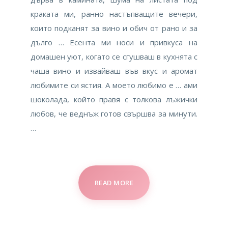
краката ми, ранно настъпващите вечери,
които подканят за вино и обич от рано и за
дълго … Есента ми носи и привкуса на
домашен уют, когато се сгушваш в кухнята с
чаша вино и извайваш във вкус и аромат
любимите си ястия. А моето любимо е … ами
шоколада, който правя с толкова лъжички
любов, че веднъж готов свършва за минути.
…
READ MORE