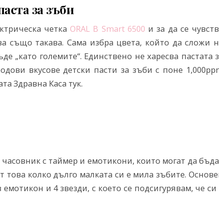
паста за зъби
ктрическа четка
ORAL B Smart 6500
и за да се чувст
а също такава. Сама избра цвета, който да сложи н
ъде „като големите“. Единствено не харесва пастата 
одови вкусове детски пасти за зъби с поне 1,000pp
а Здравна Каса тук.
 часовник с таймер и емотикони, които могат да бъд
 това колко дълго малката си е мила зъбите. Основ
емотикон и 4 звезди, с което се подсигурявам, че си