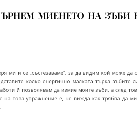
ВЪРНЕМ МИЕНЕТО НА ЗЪБИ 
я ми и се „състезаваме”, за да видим кой може да с
едставите колко енергично малката търка зъбите си
работи й позволявам да измие моите зъби, а след то
с на това упражнение е, че вижда как трябва да ми
.