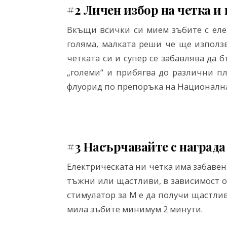
#2 Личен избор на четка и 
Вкъщи всички си мием зъбите с еле
голяма, малката реши че ще използв
четката си и супер се забавлява да б
„големи“ и прибягва до различни пл
флуорид по препоръка на Националнат
#3 Насърчавайте с награда
Електрическата ни четка има забавен
тъжни или щастливи, в зависимост от
стимулатор за М е да получи щастлив 
мила зъбите минимум 2 минути.