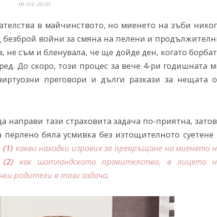
16/01/2020
телства в майчинството, но миенето на зъби никог
ед безброй войни за смяна на пелени и продължител
, не съм и бленувала, че ще дойде ден, когато борба
ед. До скоро, този процес за вече 4-ри годишната 
иртуозни преговори и дълги разкази за нещата о
 да направи тази страховита задача по-приятна, зато
а перлено бяла усмивка без изтощителното суетене 
м
(1)
какви находки изрових за превръщане на миенето 
и
(2)
как шотландското правителство, в лицето н
ички родители в тази задача
.