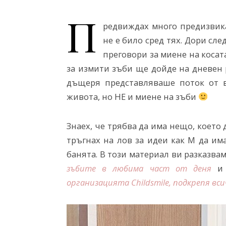
П
редвиждах много предизвика
не е било сред тях. Дори сл
преговори за миене на косата
за измити зъби ще дойде на дневен р
дъщеря представляваше поток от в
живота, но НЕ и миене на зъби
Знаех, че трябва да има нещо, което
тръгнах на лов за идеи как М да им
банята. В този материал ви разказва
зъбите в любима част от деня
организацията
Childsmile
, подкрепя вс