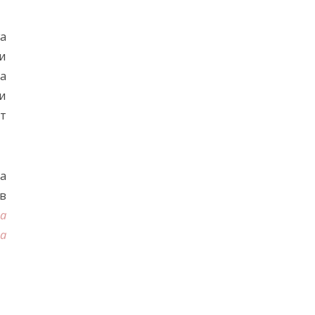
а
ни
та
ми
т
ва
в
на
а