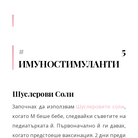
# 5
ИМУНОСТИМУЛАНТИ
Шуслерови Соли
Започнах да използвам
Шуслеровите соли
,
когато М беше бебе, следвайки съветите на
педиатърката й. Първоначално й ги давах,
когато предстоеше ваксинация. 2 дни преди