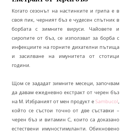
Когато сезонът на настинките и грипа е в
своя пик, черният бъз е чудесен спътник в
борбата с зимните вируси. Чайовете и
сиропите от бъз, се използват за борба с
инфекциите на горните дихателни пътища
и засилване на имунитета от стотици
години.
Щом се зададат зимните месеци, започвам
да давам ежедневно екстракт от черен бъз
на М. Избраният от мен продукт е
Sambucol
,
който се състои точно от две съставки –
черен бъз и витамин С, които са доказано
естествени имуностимуланти. Обикновено