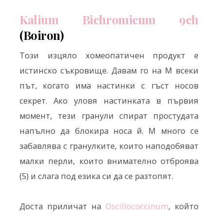
Kalium Bichromicum 9ch
(Boiron)
Този изцяло хомеопатичен продукт е
истинско съкровище. Давам го на М всеки
път, когато има настинки с гъст носов
секрет. Ако уловя настинката в първия
момент, тези гранули спират простудата
напълно да блокира носа й. М много се
забавлява с гранулките, които наподобяват
малки перли, които внимателно отброява
(5) и слага под езика си да се разтопят.
Доста приличат на
Oscillococcinum
, който