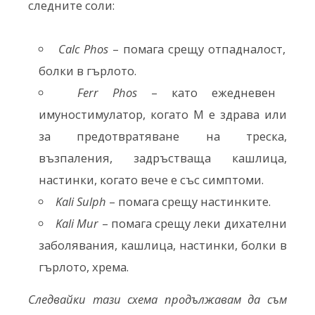
следните соли:
Calc Phos
– помага срещу отпадналост,
болки в гърлото.
Ferr Phos
– като ежедневен
имуностимулатор, когато М е здрава или
за предотвратяване на треска,
възпаления, задръстваща кашлица,
настинки, когато вече е със симптоми.
Kali Sulph
– помага срещу настинките.
Kali Mur
– помага срещу леки дихателни
заболявания, кашлица, настинки, болки в
гърлото, хрема.
Следвайки тази схема продължавам да съм