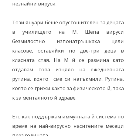
незнайни вируси.
Този януари беше опустошителен за децата
в училището на М. Шепа вируси
безмилостно изпонатръшкаха цели
класове, оставяйки по две-три деца в
класната стая. На М й се размина като
отдавам това изцяло на ежедневната
рутина, която сме си натъкмили. Рутина,
която се грижи както за физическото й, така
к за менталното й здраве.
Ето как поддържам иммунната й система по
време на най-вирусно наситените месеци
през годината.