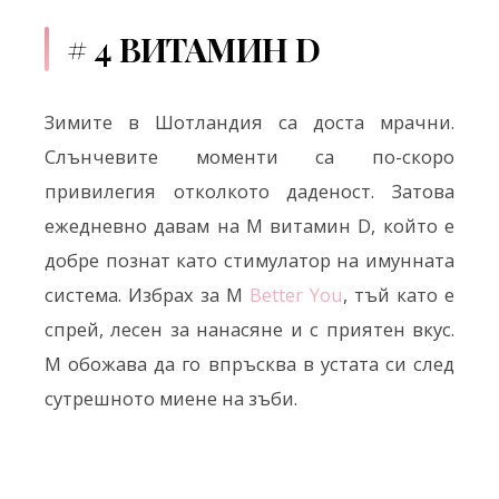
# 4 ВИТАМИН D
Зимите в Шотландия са доста мрачни.
Слънчевите моменти са по-скоро
привилегия отколкото даденост. Затова
ежедневно давам на М витамин D, който е
добре познат като стимулатор на имунната
система. Избрах за М
Better You
, тъй като е
спрей, лесен за нанасяне и с приятен вкус.
М обожава да го впръсква в устата си след
сутрешното миене на зъби.