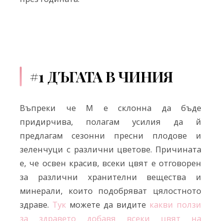
#1 ДЪГАТА В ЧИНИЯ
Въпреки че М е склонна да бъде
придирчива, полагам усилия да й
предлагам сезонни пресни плодове и
зеленчуци с различни цветове. Причината
е, че освен красив, всеки цвят е отговорен
за различни хранителни вещества и
минерали, които подобряват цялостното
здраве.
Тук
можете да видите
какви ползи
за здравето добавя всеки цвят на