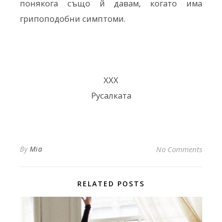
понякога също й давам, когато има
грипоподобни симптоми.
ХХХ
Русалката
By
Mia
No Comments
RELATED POSTS