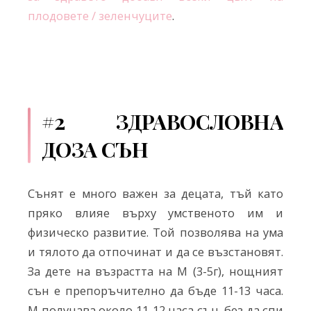
плодовете / зеленчуците
.
#2 ЗДРАВОСЛОВНА
ДОЗА СЪН
Сънят е много важен за децата, тъй като
пряко влияе върху умственото им и
физическо развитие. Той позволява на ума
и тялото да отпочинат и да се възстановят.
За дете на възрастта на M (3-5г), нощният
сън е препоръчително да бъде 11-13 часа.
M получава около 11-12 часа сън, без да спи