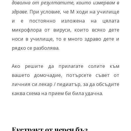
доволна от резултатите, които измервам в
здраве
. При условие, че М ходи на училище
и е постоянно изложена на цялата
микрофлора от вируси, които всяко дете
носи в училище, то е много здраво дете и
рядко се разболява.
Ако решите да прилагате солите към
вашето домочадие, потърсете съвет от
личния си лекар / педиатър, за да обсъдите
каква схема на прием би била удачна.
Екстракт от черен бъз