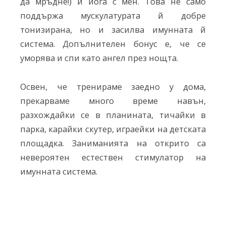
да мръдне!) и йога с мен. Това не само
поддържа мускулатурата й добре
тонизирана, но и засилва имунната й
система. Допълнителен бонус е, че се
уморява и спи като ангел през нощта.
Освен, че тренираме заедно у дома,
прекарваме много време навън,
разхождайки се в планината, тичайки в
парка, карайки скутер, играейки на детската
площадка. Заниманията на открито са
невероятен естествен стимулатор на
имунната система.