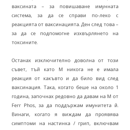
ваксината – за повишаване имунната
система, за да се справи по-леко с
реакцията от ваксинацията. Ден след това –
за да се подпомогне изхвърлянето на
токсините.
Останах изключително доволна от този
съвет, тъй като М никога не е имала
реакция от какъвто и да било вид след
ваксинация. Така, когато беше на около 1
година, започнах редовно да давам на M от
Ferr Phos, за да поддържам имунитета й.
Винаги, когато я виждам да проявява
симптоми на настинка / грип, включвам