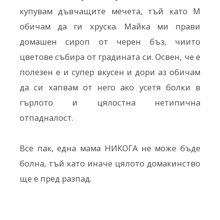
купувам дъвчащите мечета, тъй като M
обичам да ги хруска. Майка ми прави
домашен сироп от черен бъз, чиито
цветове събира от градината си. Освен, че е
полезен е и супер вкусен и дори аз обичам
да си хапвам от него ако усетя болки в
гърлото и цялостна нетипична
отпадналост.
Все пак, една мама НИКОГА не може бъде
болна, тъй като иначе цялото домакинство
ще е пред разпад.