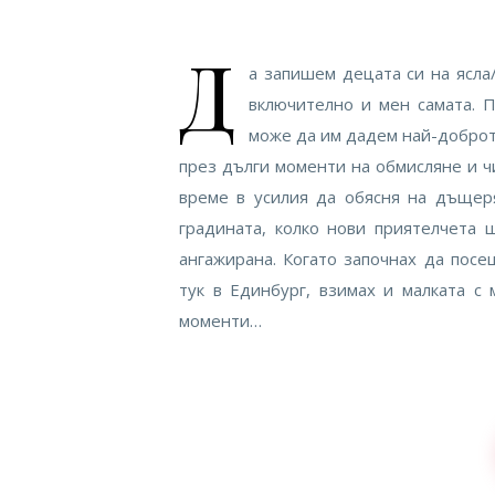
Д
а запишем децата си на ясла
включително и мен самата. П
може да им дадем най-доброт
през дълги моменти на обмисляне и ч
време в усилия да обясня на дъщер
градината, колко нови приятелчета
ангажирана. Когато започнах да посе
тук в Единбург, взимах и малката с
моменти…