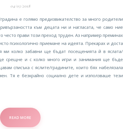
04/03/2018
/градина е голямо предизвикателство за много родители
ривързаността към децата ни и нагласата, че само ние
о често прави този преход труден. Аз например преминах
исто психологично приемане на идеята. Прекарах и доста
я ми колко забавни ще бъдат посещенията й в яслата/
 ще срещне и с колко много игри и занимания ще бъде
щавам списъка с яслите/градините, които бях набелязала
 мен. Тя е безкрайно социално дете и използваше тези
READ MORE