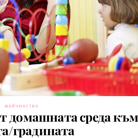
МАЙЧИНСТВО
от домашната среда къ
та/градината