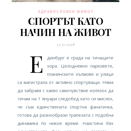
ЗДРАВОСЛОВЕН ЖИВОТ
СПОРТЪТ КАТО
НАЧИН НА ЖИВОТ
12/11/2018
Е
динбург е града на тичащите
хора. Целодневно парковете,
планинските хълмове и улици
са магистрала от активно спортуващи. Няма
да забравя с какво самочувствие излязох да
тичам на 1 януари следобед като си мислех,
че съм единствената спортна фанатичка,
готова да разнообрази трапезата с подобна
динамика по никое време. Наистина бях