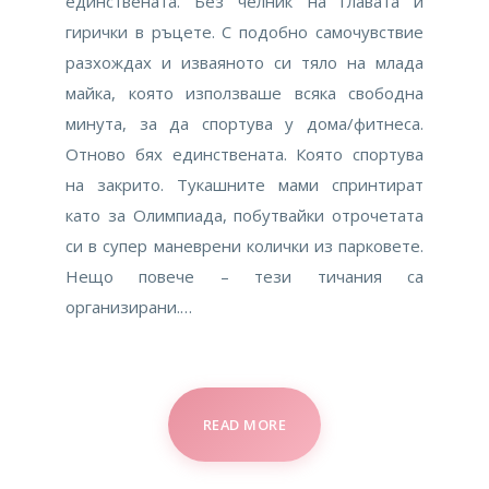
единствената. Без челник на главата и
гирички в ръцете. С подобно самочувствие
разхождах и изваяното си тяло на млада
майка, която използваше всяка свободна
минута, за да спортува у дома/фитнеса.
Отново бях единствената. Която спортува
на закрито. Тукашните мами спринтират
като за Олимпиада, побутвайки отрочетата
си в супер маневрени колички из парковете.
Нещо повече – тези тичания са
организирани.…
READ MORE