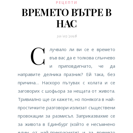
РЕЦЕПТИ
ВРЕМЕТО ВЪТРЕ В
НАС
30/05/2018
С
лучвало ли ви се е времето
във вас да е толкова слънчево
и приповдигнато, че да
направите делника празник? Ей така, без
причина… Наскоро пътувах с колата и се
заговорих с шофьора за нещата от живота.
Тривиално ще си кажете, но понякога в най-
простичките разговори излизат съществени
провокации за размисъл. Заприказвахме се
за живота в Единбург (който е несъмнено
един от най-прекрасните) и за времето