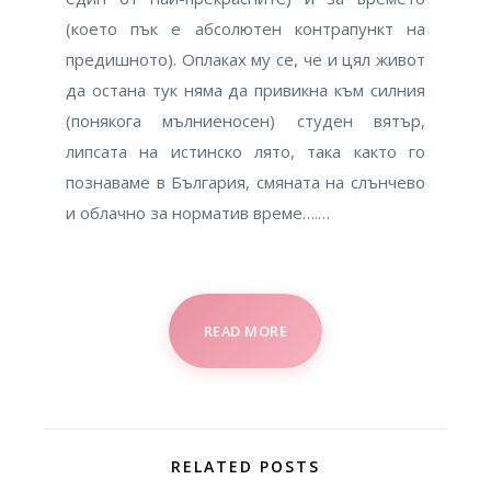
(което пък е абсолютен контрапункт на
предишното). Оплаках му се, че и цял живот
да остана тук няма да привикна към силния
(понякога мълниеносен) студен вятър,
липсата на истинско лято, така както го
познаваме в България, смяната на слънчево
и облачно за норматив време….…
READ MORE
RELATED POSTS