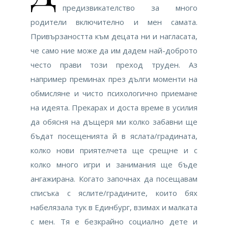
предизвикателство за много
родители включително и мен самата.
Привързаността към децата ни и нагласата,
че само ние може да им дадем най-доброто
често прави този преход труден. Аз
например преминах през дълги моменти на
обмисляне и чисто психологично приемане
на идеята. Прекарах и доста време в усилия
да обясня на дъщеря ми колко забавни ще
бъдат посещенията й в яслата/градината,
колко нови приятелчета ще срещне и с
колко много игри и занимания ще бъде
ангажирана. Когато започнах да посещавам
списъка с яслите/градините, които бях
набелязала тук в Единбург, взимах и малката
с мен. Тя е безкрайно социално дете и