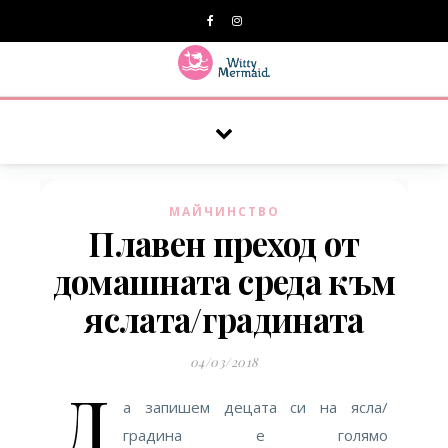
A practical blog for impractical women & mums.
МАЙЧИНСТВО
Плавен преход от
домашната среда към
яслата/градината
04/03/2018
Д
а запишем децата си на ясла/
градина е голямо