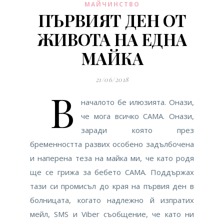
МАЙЧИНСТВО
ПЪРВИЯТ ДЕН ОТ
ЖИВОТА НА ЕДНА
МАЙКА
21/06/2018
В
началото бе илюзията. Онази,
че мога всичко САМА. Онази,
заради която през
бременността развих особено задълбочена
и наперена теза на майка ми, че като родя
ще се грижа за бебето САМА. Поддържах
тази си промисъл до края на първия ден в
болницата, когато надлежно й изпратих
мейл, SMS и Viber съобщение, че като ни