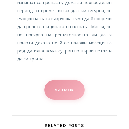
изпишат се пренася у дома за неопределен
период от време….исках да съм сигурна, че
емоционалната вихрушка няма да й попречи
да прочете същината на нещата. Мисля, че
не повярва на решителността ми да я
приютя докато не й се наложи месеци на
ред да идва всяка сутрин по първи петли и
да си тръгва…
READ MORE
RELATED POSTS