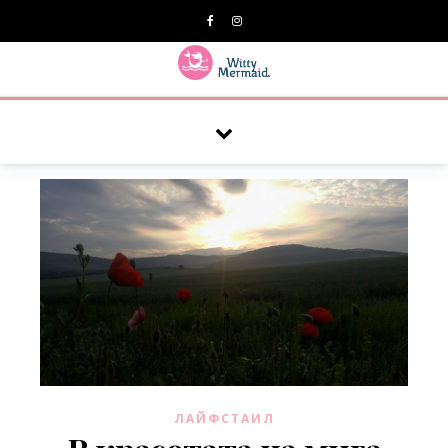
A practical blog for impractical women & mums.
ЛАЙФСТАИЛ