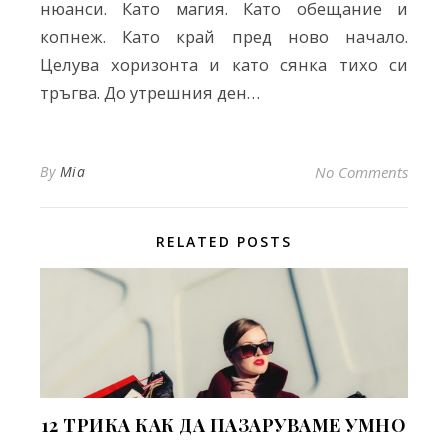
нюанси. Като магия. Като обещание и
копнеж. Като край пред ново начало.
Целува хоризонта и като сянка тихо си
тръгва. До утрешния ден…
By
Mia
No Comments
RELATED POSTS
12 ТРИКА КАК ДА ПАЗАРУВАМЕ УМНО