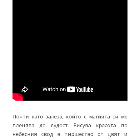
Почти като залеза, който с магията си ме
пленява до лудост. Рисува красота по
небесния свод в пиршество от цвят и