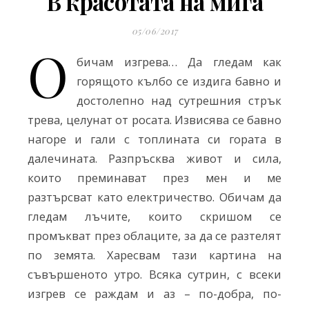
В красотата на мига
05/06/2017
О
бичам изгрева… Да гледам как
горящото кълбо се издига бавно и
достолепно над сутрешния стрък
трева, целунат от росата. Извисява се бавно
нагоре и гали с топлината си гората в
далечината. Разпръсква живот и сила,
които преминават през мен и ме
разтърсват като електричество. Обичам да
гледам лъчите, които скришом се
промъкват през облаците, за да се разтелят
по земята. Харесвам тази картина на
съвършеното утро. Всяка сутрин, с всеки
изгрев се раждам и аз – по-добра, по-