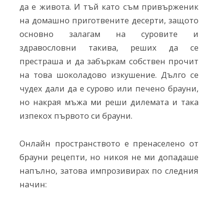
да е живота. И тъй като съм привърженик
на домашно приготвените десерти, защото
основно залагам на суровите и
здравословни такива, реших да се
престраша и да забъркам собствен прочит
на това шоколадово изкушение. Дълго се
чудех дали да е сурово или печено брауни,
но накрая мъжа ми реши дилемата и така
изпекох първото си брауни.
Онлайн пространството е пренаселено от
брауни рецепти, но никоя не ми допадаше
напълно, затова импрозивирах по следния
начин: