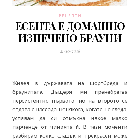
РЕЦЕПТИ
ЕСЕНТА Е ДОМАШНО
ИЗПЕЧЕНО БРАУНИ
21/10/2018
Живея в държавата на шортбреда и
браунитата. Дъщеря ми пренебрегва
персистентно първото, но на второто се
отдава с наслада. Понякога, когато не гледа,
успявам да си отмъкна някое малко
парченце от чинията й. В тези моменти
разбирам колко сладък и прекрасен може