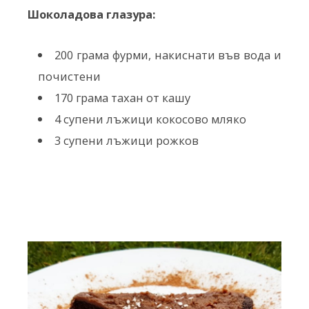
Шоколадова глазура:
200 грама фурми, накиснати във вода и
почистени
170 грама тахан от кашу
4 супени лъжици кокосово мляко
3 супени лъжици рожков