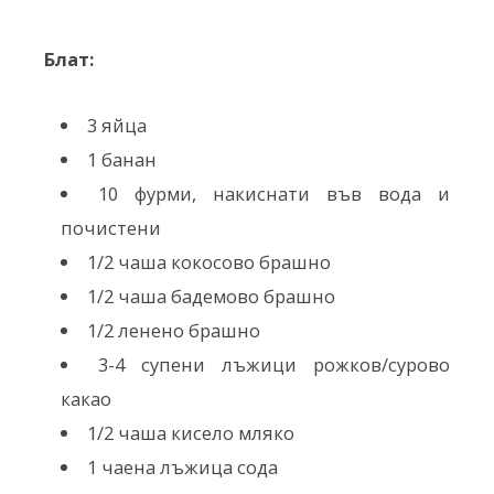
Блат:
3 яйца
1 банан
10 фурми, накиснати във вода и
почистени
1/2 чаша кокосово брашно
1/2 чаша бадемово брашно
1/2 ленено брашно
3-4 супени лъжици рожков/сурово
какао
1/2 чаша кисело мляко
1 чаена лъжица сода