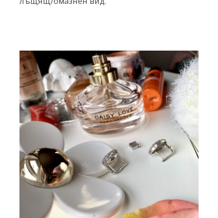
лъщящ/омазнен вид.