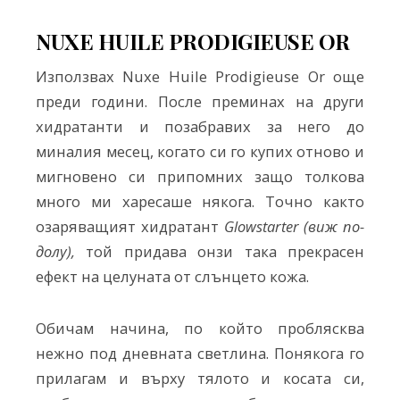
NUXE HUILE PRODIGIEUSE OR
Използвах Nuxe Huile Prodigieuse Or още
преди години. После преминах на други
хидратанти и позабравих за него до
миналия месец, когато си го купих отново и
мигновено си припомних защо толкова
много ми харесаше някога. Точно както
озаряващият хидратант
Glowstarter (виж по-
долу),
той придава онзи така прекрасен
ефект на целуната от слънцето кожа.
Обичам начина, по който проблясква
нежно под дневната светлина. Понякога го
прилагам и върху тялото и косата си,