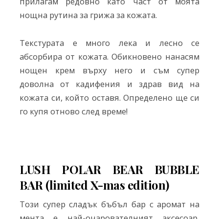
прилагам редовно като част от моята
нощна рутина за грижа за кожата.
Текстурата е много лека и лесно се
абсорбира от кожата. Обикновено нанасям
нощен крем върху него и съм супер
доволна от кадифения и здрав вид на
кожата си, който оставя. Определено ще си
го купя отново след време!
LUSH POLAR BEAR BUBBLE
BAR (limited X-mas edition)
Този супер сладък бъбъл бар с аромат на
мента е най-очарователният аксесоар,