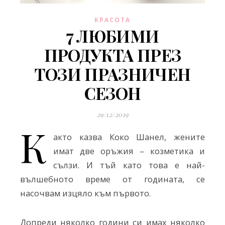
КРАСОТА
7 ЛЮБИМИ
ПРОДУКТА ПРЕЗ
ТОЗИ ПРАЗНИЧЕН
СЕЗОН
29/12/2019
К
акто казва Коко Шанел, жените
имат две оръжия – козметика и
сълзи. И тъй като това е най-
вълшебното време от годината, се
насочвам изцяло към първото.
Допреди няколко години си имах няколко