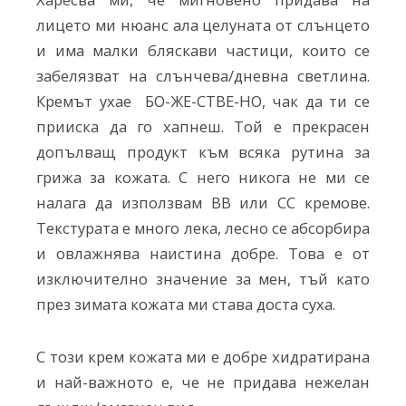
лицето ми нюанс ала целуната от слънцето
и има малки бляскави частици, които се
забелязват на слънчева/дневна светлина.
Кремът ухае БО-ЖЕ-СТВЕ-НО, чак да ти се
прииска да го хапнеш. Той е прекрасен
допълващ продукт към всяка рутина за
грижа за кожата. С него никога не ми се
налага да използвам BB или CC кремове.
Текстурата е много лека, лесно се абсорбира
и овлажнява наистина добре. Това е от
изключително значение за мен, тъй като
през зимата кожата ми става доста суха.
С този крем кожата ми е добре хидратирана
и най-важното е, че не придава нежелан