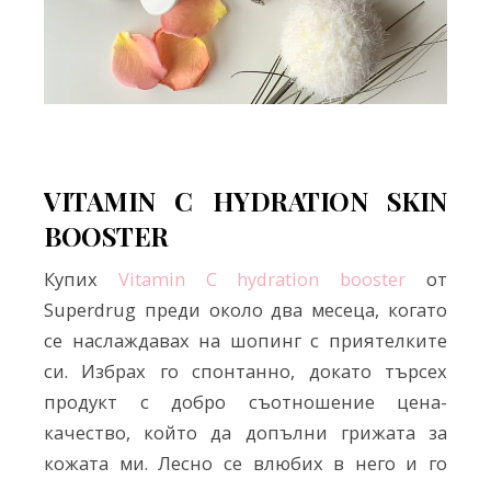
VITAMIN C HYDRATION SKIN
BOOSTER
Купих
Vitamin C hydration booster
от
Superdrug преди около два месеца, когато
се наслаждавах на шопинг с приятелките
си. Избрах го спонтанно, докато търсех
продукт с добро съотношение цена-
качество, който да допълни грижата за
кожата ми. Лесно се влюбих в него и го