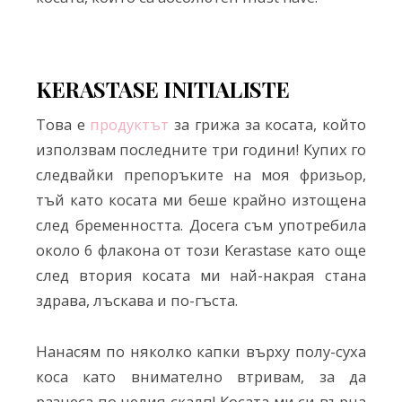
KERASTASE INITIALISTE
Това е
продуктът
за грижа за косата, който
използвам последните три години! Купих го
следвайки препоръките на моя фризьор,
тъй като косата ми беше крайно изтощена
след бременността. Досега съм употребила
около 6 флакона от този Kerastase като още
след втория косата ми най-накрая стана
здрава, лъскава и по-гъста.
Нанасям по няколко капки върху полу-суха
коса като внимателно втривам, за да
разнеса по целия скалп! Косата ми си върна