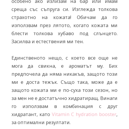
особено ако излизам на бар или имам
среща със съпруга си. Изглежда толкова
страхотно на кожата! Обичам да го
използвам през лятото, когато кожата ми
блести толкова хубаво под слънцето.
Засилва и естествения ми тен.
Единственото нещо, с което все още не
мога да свикна, е ароматът му. Бих
предпочела да няма никакъв, защото този
ми е доста тежък. Също така, може да е
защото кожата ми е по-суха този сезон, но
за мен не е достатъчно хидратиращ. Винаги
го използвам в комбинация с друг
хидратант, като
Vitamin C hydration booster
,
за оптимални резултати.