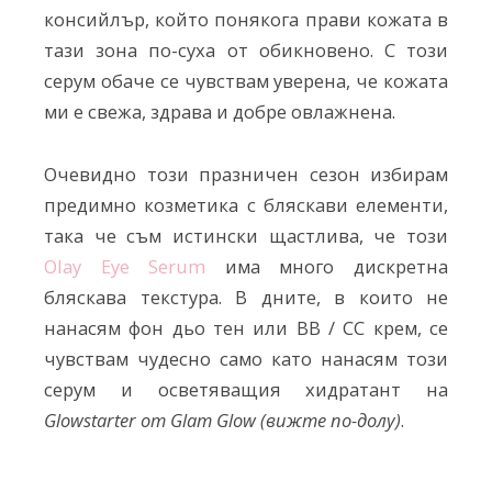
консийлър, който понякога прави кожата в
тази зона по-суха от обикновено. С този
серум обаче се чувствам уверена, че кожата
ми е свежа, здрава и добре овлажнена.
Очевидно този празничен сезон избирам
предимно козметика с бляскави елементи,
така че съм истински щастлива, че този
Olay Eye Serum
има много дискретна
бляскава текстура. В дните, в които не
нанасям фон дьо тен или BB / CC крем, се
чувствам чудесно само като нанасям този
серум и осветяващия хидратант на
Glowstarter от Glam Glow (вижте по-долу)
.