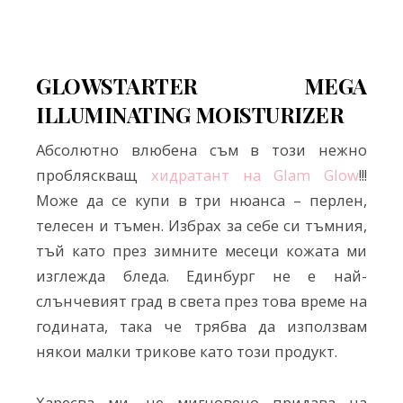
GLOWSTARTER MEGA
ILLUMINATING MOISTURIZER
Абсолютно влюбена съм в този нежно
пробляскващ
хидратант на Glam Glow
!!!
Може да се купи в три нюанса – перлен,
телесен и тъмен. Избрах за себе си тъмния,
тъй като през зимните месеци кожата ми
изглежда бледа. Единбург не е най-
слънчевият град в света през това време на
годината, така че трябва да използвам
някои малки трикове като този продукт.
Харесва ми, че мигновено придава на