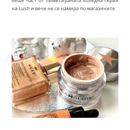
беше част от лимитираната коледна серия
на Lush и вече не се намира по магазините.