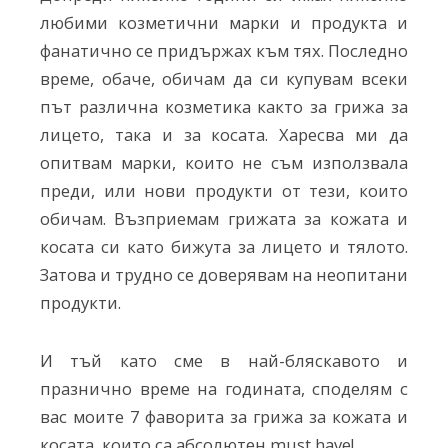
любими козметични марки и продукта и
фанатично се придържах към тях. Последно
време, обаче, обичам да си купувам всеки
път различна козметика както за грижа за
лицето, така и за косата. Харесва ми да
опитвам марки, които не съм използвала
преди, или нови продукти от тези, които
обичам. Възприемам грижата за кожата и
косата си като бижута за лицето и тялото.
Затова и трудно се доверявам на неопитани
продукти.
И тъй като сме в най-бляскавото и
празнично време на годината, споделям с
вас моите 7 фаворита за грижа за кожата и
косата, които са абсолютен must have!