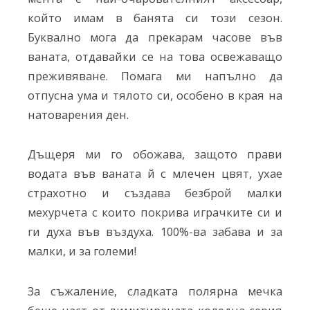
който имам в банята си този сезон.
Буквално мога да прекарам часове във
ваната, отдавайки се на това освежаващо
преживяване. Помага ми напълно да
отпусна ума и тялото си, особено в края на
натоварения ден.
Дъщеря ми го обожава, защото прави
водата във ваната й с млечен цвят, ухае
страхотно и създава безброй малки
мехурчета с които покрива играчките си и
ги духа във въздуха. 100%-ва забава и за
малки, и за големи!
За съжаление, сладката полярна мечка