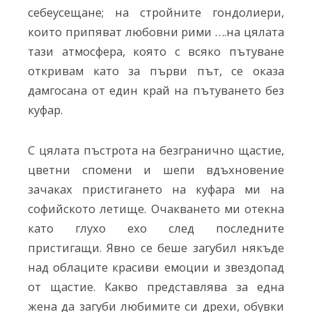
себеусещане; на стройните гондолиери,
които припяват любовни рими ….на цялата
тази атмосфера, която с всяко пътуване
откривам като за първи път, се оказа
дамгосана от един край на пътуването без
куфар.
С цялата пъстрота на безгранично щастие,
цветни спомени и шепи вдъхновение
зачаках пристигането на куфара ми на
софийското летище. Очакването ми отекна
като глухо ехо след последните
пристигащи. Явно се беше загубил някъде
над облаците красиви емоции и звездопад
от щастие. Какво представлява за една
жена да загуби любимите си дрехи, обувки