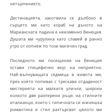
нетърпението.
Дестинацията, закотвила се дълбоко в
сърцето ми като кораб на дъното на
Марианската падина е неизменно Венеция.
Душата ми чурулика като славей в ранно
утро от копнеж по този магичен град.
Последното ми посещение на Венеция
остави специфичен вкус на неприятно.
Най-вълнуващата седмица в живота ми,
през която попивах с трескава отдаденост
мистерията на малките улички, широки
колкото две разперени ръце; на стилните
италианци, които с типичната си южняшка
романтика и стил разтърсват цялото ми