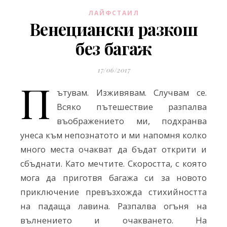
ЛАЙФСТАИЛ
Венециански разкош
без багаж
17/06/2017
П
ътувам. Изживявам. Случвам се.
Всяко пътешествие разпалва
въображението ми, подхранва
унеса към непознатото и ми напомня колко
много места очакват да бъдат открити и
сбъднати. Като мечтите. Скоростта, с която
мога да приготвя багажа си за новото
приключение превъзхожда стихийността
на падаща лавина. Разпалва огъня на
вълнението и очакването. На