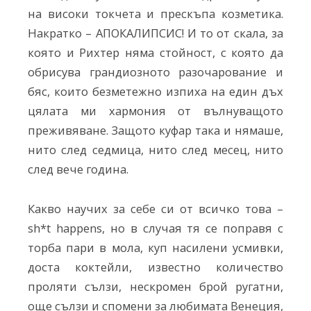
на високи токчета и прескъпа козметика.
Накратко – АПОКАЛИПСИС! И то от скала, за
която и Рихтер няма стойност, с която да
обрисува грандиозното разочарование и
бяс, които безметежно изпиха на един дъх
цялата ми хармония от вълнуващото
преживяване. Защото куфар така и нямаше,
нито след седмица, нито след месец, нито
след вече година.
Какво научих за себе си от всичко това –
sh*t happens, но в случая тя се поправя с
торба пари в мола, куп насилени усмивки,
доста коктейли, известно количество
проляти сълзи, нескромен брой ругатни,
още сълзи и спомени за любимата Венеция,