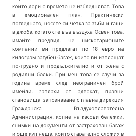
които дори с времето не избледняват. Това
в емоционален план. Практически
погледнато, носете си четка за зъби и гащи
в джоба, когато сте във въздуха. Освен това,
имайте предвид, че нискотарифните
компании ви предлагат по 18 евро на
килограм загубен багаж, които ви изплащат
по-трудно и продължително и от жена с
родилни болки. При мен това се случи за
година време след неограничен брой
имейли, заплахи от адвокат, правни
становища, запознаване с главна дирекция
Гражданска Въздухоплавателна
Администрация, копие на касови бележки,
снимки на документи от застрахован багаж
и още куп неща, които старателно сложих в