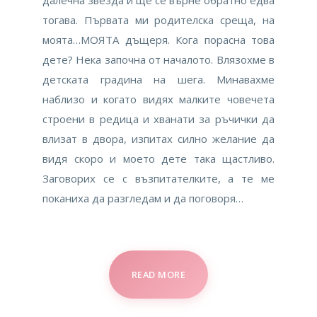
далечна звезда и ще се върне обратно едва
тогава. Първата ми родителска среща, на
моята…МОЯТА дъщеря. Кога порасна това
дете? Нека започна от началото. Влязохме в
детската градина на шега. Минавахме
наблизо и когато видях малките човечета
строени в редица и хванати за ръчички да
влизат в двора, изпитах силно желание да
видя скоро и моето дете така щастливо.
Заговорих се с възпитателките, а те ме
поканиха да разгледам и да поговоря…
READ MORE