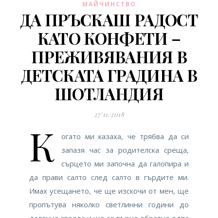
МАЙЧИНСТВО
ДА ПРЪСКАШ РАДОСТ
КАТО КОНФЕТИ –
ПРЕЖИВЯВАНИЯ В
ДЕТСКАТА ГРАДИНА В
ШОТЛАНДИЯ
27/11/2018
К
огато ми казаха, че трябва да си
запазя час за родителска среща,
сърцето ми започна да галопира и
да прави салто след салто в гърдите ми.
Имах усещането, че ще изскочи от мен, ще
пропътува няколко светлинни години до