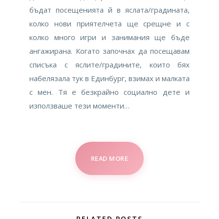
бъдат посещенията й в яслата/градината,
колко нови приятелчета ще срещне и с
колко много игри и занимания ще бъде
ангажирана. Когато започнах да посещавам
списъка с яслите/градините, които бях
набелязала тук в Единбург, взимах и малката
с мен. Тя е безкрайно социално дете и
използваше тези моменти…
READ MORE
RELATED POSTS