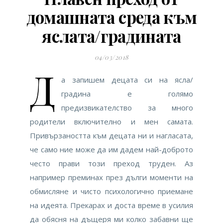
домашната среда към
яслата/градината
04/03/2018
Д
а запишем децата си на ясла/
градина е голямо
предизвикателство за много
родители включително и мен самата.
Привързаността към децата ни и нагласата,
че само ние може да им дадем най-доброто
често прави този преход труден. Аз
например преминах през дълги моменти на
обмисляне и чисто психологично приемане
на идеята. Прекарах и доста време в усилия
да обясня на дъщеря ми колко забавни ще