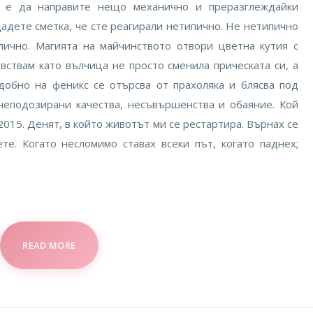
е е да направите нещо механично и преразглеждайки
дадете сметка, че сте реагирали нетипично. Не нетипично
лично. Магията на майчинството отвори цветна кутия с
вствам като вълчица не просто сменила прическата си, а
одобно на феникс се отърсва от прахоляка и блясва под
неподозирани качества, несъвършенства и обаяние. Кой
2015. Денят, в който животът ми се рестартира. Върнах се
те. Когато несломимо ставах всеки път, когато паднех;
READ MORE