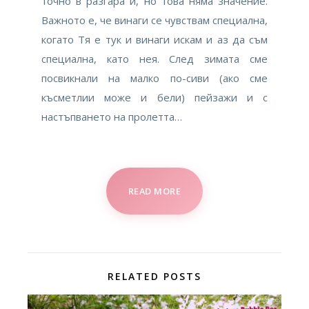
точно в разгара ѝ, но това няма значение.
Важното е, че винаги се чувствам специална,
когато Тя е тук и винаги искам и аз да съм
специална, като нея. След зимата сме
посвикнали на малко по-сиви (ако сме
късметлии може и бели) пейзажи и с
настъпването на пролетта…
READ MORE
RELATED POSTS