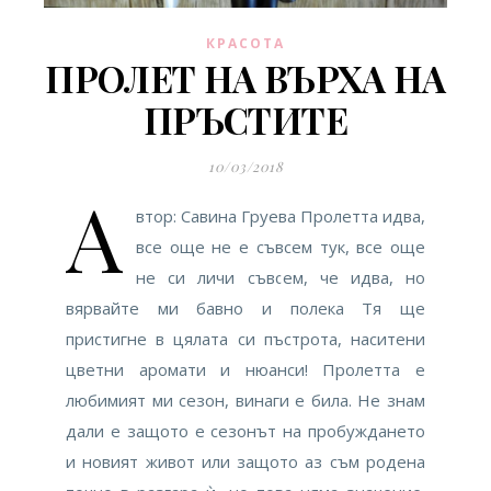
КРАСОТА
ПРОЛЕТ НА ВЪРХА НА
ПРЪСТИТЕ
10/03/2018
А
втор: Савина Груева Пролетта идва,
все още не е съвсем тук, все още
не си личи съвсем, че идва, но
вярвайте ми бавно и полека Тя ще
пристигне в цялата си пъстрота, наситени
цветни аромати и нюанси! Пролетта е
любимият ми сезон, винаги е била. Не знам
дали е защото е сезонът на пробуждането
и новият живот или защото аз съм родена