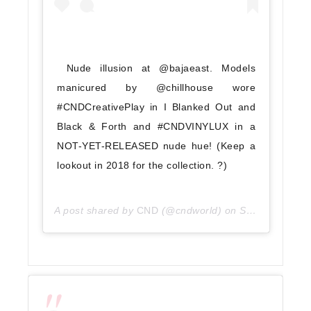
Nude illusion at @bajaeast. Models 
manicured by @chillhouse wore 
#CNDCreativePlay in I Blanked Out and 
Black & Forth and #CNDVINYLUX in a 
NOT-YET-RELEASED nude hue! (Keep a 
lookout in 2018 for the collection. ?)
A post shared by
CND
(@cndworld) on
Sep 12, 2017 at 6:33pm PDT