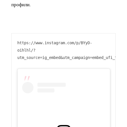
профили.
https://www.instagram.com/p/BYyD-
oihlhl/?
utm_source=ig_embed&utm_campaign=embed_ufi_test
