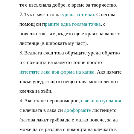
тя е изсъхнала добре, е време за творчество.
Тук е мястото на
уредa за точки
. С негова
помощ си п
равите една голяма точка
, с
повечко лак, там, където ще е краят на вашето
листенце (в широката му част).
Веднага след това обръщате уреда обратно
и с помощта на малкото топче просто
изтегляте лака във форма на капка
. Ако нямате
такъв уред, същото нещо става много лесно с
клечка за зъби.
Ако стане неравномерно,
с леки потупвания
с клечката в лака си
дооформяте
листенцето
(затова лакът трябва да е малко повече, за да
може да се разлива с помощта на клечката в