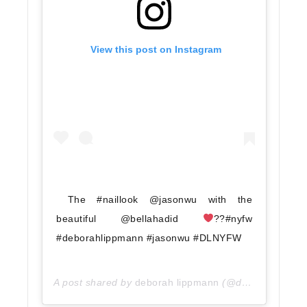
 View this post on Instagram
The #naillook @jasonwu with the 
beautiful @bellahadid 
??#nyfw 
#deborahlippmann #jasonwu #DLNYFW
A post shared by
deborah lippmann
(@deborahlippmann) on