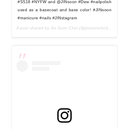
#SS18 #NYFW and @JINsoon #Dew #nailpolish
used as a basecoat and base color! #JINsoon
#manicure #nails #JINstagram
A post shared by
Jin Soon Choi
(@jinsoonchoi) on
Sep 9,