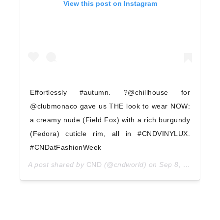
View this post on Instagram
Effortlessly #autumn. ?@chillhouse for
@clubmonaco gave us THE look to wear NOW:
a creamy nude (Field Fox) with a rich burgundy
(Fedora) cuticle rim, all in #CNDVINYLUX.
#CNDatFashionWeek
A post shared by
CND
(@cndworld) on
Sep 8, 2017 at 2:39pm PDT