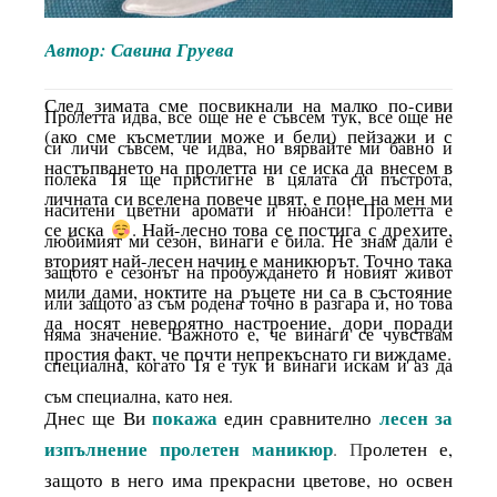
Автор: Савина Груева
След зимата сме посвикнали на малко по-сиви
Пролетта идва, все още не е съвсем тук, все още не
(ако сме късметлии може и бели) пейзажи и с
си личи съвсем, че идва, но вярвайте ми бавно и
настъпването на пролетта ни се иска да внесем в
полека Тя ще пристигне в цялата си пъстрота,
личната си вселена повече цвят, е поне на мен ми
наситени цветни аромати и нюанси! Пролетта е
се иска
. Най-лесно това се постига с дрехите,
любимият ми сезон, винаги е била. Не знам дали е
вторият най-лесен начин е маникюрът. Точно така
защото е сезонът на пробуждането и новият живот
мили дами, ноктите на ръцете ни са в състояние
или защото аз съм родена точно в разгара ѝ, но това
да носят невероятно настроение, дори поради
няма значение. Важното е, че винаги се чувствам
простия факт, че почти непрекъснато ги виждаме.
специална, когато Тя е тук и винаги искам и аз да
съм специална, като нея.
покажа
лесен за
Днес ще Ви
един сравнително
изпълнение пролетен маникюр
. П
ролетен е,
защото в него има прекрасни цветове, но освен