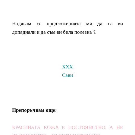
Надявам се предложенията ми да са ви
допаднали и да съм ви била полезна ?.
XXX
Сави
Препоръчвам още:
КРАСИВАТА КОЖА Е ПОСТОЯНСТВО, А НЕ