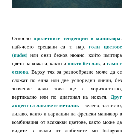
пролетните тенденции в маникюра
Относно
:
голи цветове
най-често срещани са т. нар.
(nudes)
или онзи бежов нюанс, който имитира
нокти без лак
само с
цвета на кожата, както и
, а
основа
.
Върху тях за разнообразие може да се
сложат по една или две успоредни линии, без
значение дали това ще е хоризонтално,
Друг
вертикално или по диагонал на нокътя.
акцент са лаковете металик
– зелено, златисто,
лилаво, както и вариации на френски маникюр в
комбинация от всякакви цветове, както може да
видите в някои от любимите ми Instagram