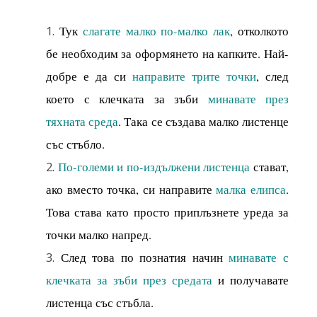
Тук
слагате малко по-малко лак
, отколкото
бе необходим за оформянето на капките. Най-
добре е да си
направите трите точки
, след
което с клечката за зъби
минавате през
тяхната среда
. Така се създава малко листенце
със стъбло.
По-големи и по-издължени листенца
стават,
ако вместо точка, си направите
малка елипса
.
Това става като просто приплъзнете уреда за
точки малко напред.
След това по познатия начин
минавате с
клечката за зъби през средата
и получавате
листенца със стъбла.