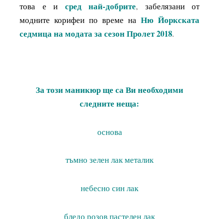
сред най-добрите
това е и
,
забелязани от
Ню Йоркската
модните корифеи по време
на
седмица на модата за сезон Пролет 2018
.
За този маникюр ще са Ви необходими
следните неща:
основа
тъмно зелен лак металик
небесно син лак
бледо розов пастелен лак