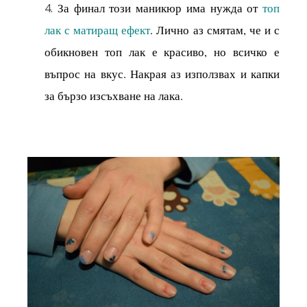
За финал този маникюр има нужда от
топ
лак с матиращ ефект
. Лично аз смятам, че и с
обикновен топ лак е красиво, но всичко е
въпрос на вкус. Накрая аз използвах и капки
за бързо изсъхване на лака.