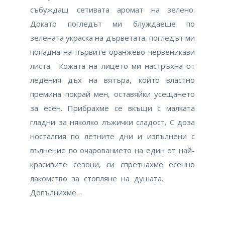
събуждащ сетивата аромат на зелено.
Докато погледът ми блуждаеше по
зелената украска на дърветата, погледът ми
попадна на първите оранжево-червеникави
листа. Кожата на лицето ми настръхна от
ледения дъх на вятъра, който властно
премина покрай мен, оставяйки усещането
за есен. Прибрахме се вкъщи с малката
гладни за няколко лъжички сладост. С доза
носталгия по летните дни и изпълнени с
вълнение по очарованието на един от най-
красивите сезони, си спретнахме есенно
лакомство за стопляне на душата.
Допълнихме…