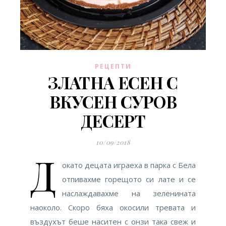
РЕЦЕПТИ
ЗЛАТНА ЕСЕН С
ВКУСЕН СУРОВ
ДЕСЕРТ
10/09/2018
Д
окато децата играеха в парка с Бела
отпивахме горещото си лате и се
наслаждавахме на зеленината
наоколо. Скоро бяха окосили тревата и
въздухът беше наситен с онзи така свеж и