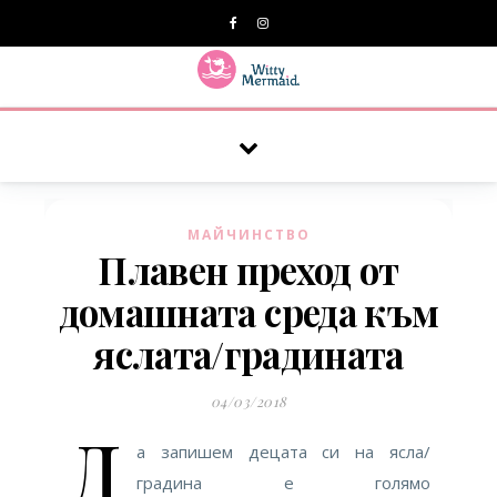
A practical blog for impractical women & mums.
МАЙЧИНСТВО
Плавен преход от
домашната среда към
яслата/градината
04/03/2018
Д
а запишем децата си на ясла/
градина е голямо