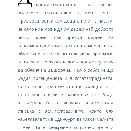
предизвикателство за много
родители включително и мен самата.
Привързаността към децата ни и нагласата,
че само ние може да им дадем най-доброто
често прави този преход труден. Аз
например преминах през дълги моменти на
обмисляне и чисто психологично приемане
на идеята. Прекарах и доста време в усилия
да обясня на дъщеря ми колко забавни ще
бъдат посещенията й в яслата/градината,
колко нови приятелчета ще срещне и с
колко много игри и занимания ще бъде
ангажирана. Когато започнах да посещавам
списъка с яслите/градините, които бях
набелязала тук в Единбург, взимах и малката
с мен. Тя е безкрайно социално дете и