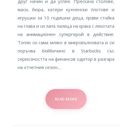
друг начин и да успее. Прескача столове,
маси, бюра, катери кухненски плотове и
игрушки за 10 годишни деца, прави стойка
на глава и си лапа палеца на крака с лекотата
на анимационен супергерой в действие.
Топли си сама мляко в микровълновата и си
поръчва бейбичино в Starbucks със
сериозността на финансов одитор в разгара
на отчетния сезон.…
READ MORE