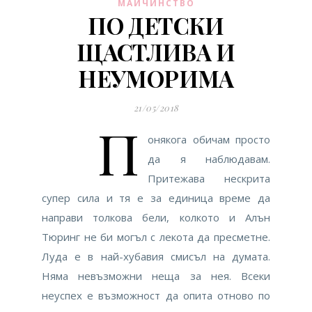
МАЙЧИНСТВО
ПО ДЕТСКИ
ЩАСТЛИВА И
НЕУМОРИМА
21/05/2018
П
онякога обичам просто
да я наблюдавам.
Притежава нескрита
супер сила и тя е за единица време да
направи толкова бели, колкото и Алън
Тюринг не би могъл с лекота да пресметне.
Луда е в най-хубавия смисъл на думата.
Няма невъзможни неща за нея. Всеки
неуспех е възможност да опита отново по