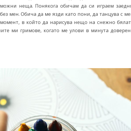
можни неща. Понякога обичам да си играем заедно
 без мен. Обича да ме язди като пони, да танцува с м
а момент, в който да нарисува нещо на снежно бяла
ните ми гримове, когато ме улови в минута доверен