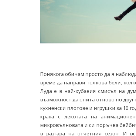
Понякога обичам просто да я наблюда
време да направи толкова бели, колк
Луда е в най-хубавия смисъл на ду
възможност да опита отново по друг н
кухненски плотове и игрушки за 10 го
крака с лекотата на анимационен
микровълновата и си поръчва бейбич
в разгара на отчетния сезон. И в