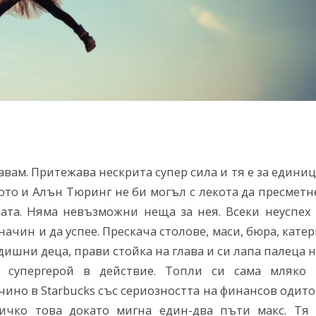
вам. Притежава нескрита супер сила и тя е за едини
ото и Алън Тюринг не би могъл с лекота да пресметн
мата. Няма невъзможни неща за нея. Всеки неуспех 
ачин и да успее. Прескача столове, маси, бюра, кате
дишни деца, прави стойка на глава и си лапа палеца 
 супергерой в действие. Топли си сама мляко 
ино в Starbucks със сериозността на финансов одито
сичко това докато мигна един-два пъти макс. Тя 