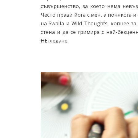
съвършенство, за което няма невъз
Често прави йога с мен, а понякога и
на Swalla и Wild Thoughts, копнее з
стена и да се гримира с най-безцен
НЕгледане.