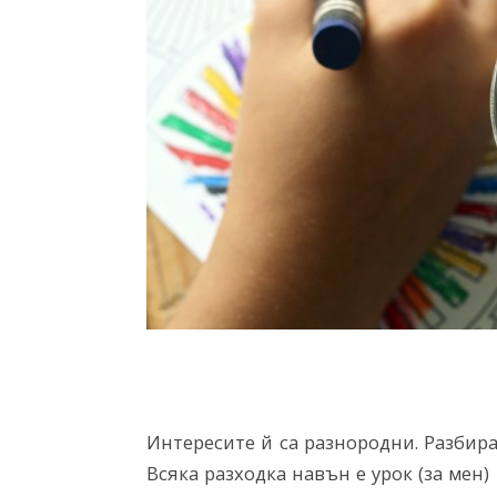
Интересите й са разнородни. Разбира
Всяка разходка навън е урок (за мен