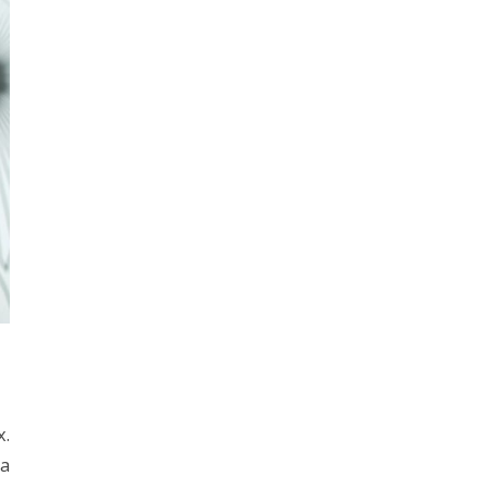
х.
на