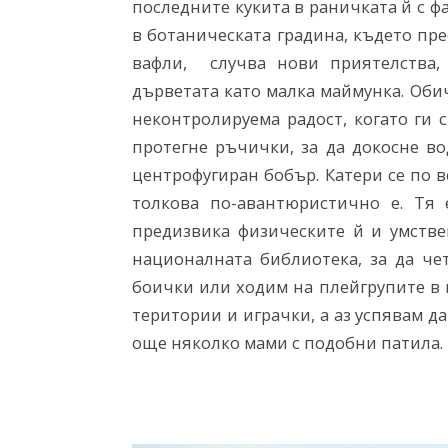
последните кукита в раничката й с ф
в ботаническата градина, където пр
вафли,
случва нови приятелства,
дърветата като малка маймунка. Обич
неконтролируема радост, когато ги 
протегне ръчички, за да докосне во
центрофугиран бобър. Катери се по в
толкова по-авантюристично е. Тя 
предизвика физическите й и умстве
националната библиотека, за да че
боички или ходим на плейгрупите в к
територии и играчки, а аз успявам д
още няколко мами с подобни патила.