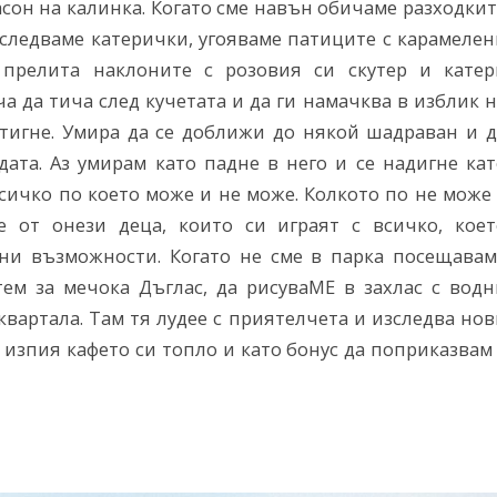
асон на калинка. Когато сме навън обичаме разходки
еследваме катерички, угояваме патиците с карамелен
 прелита наклоните с розовия си скутер и катер
а да тича след кучетата и да ги намачква в изблик 
стигне. Умира да се доближи до някой шадраван и д
дата. Аз умирам като падне в него и се надигне кат
сичко по което може и не може. Колкото по не може
е от онези деца, които си играят с всичко, коет
ни възможности. Когато не сме в парка посещавам
тем за мечока Дъглас, да рисуваМЕ в захлас с водн
вартала. Там тя лудее с приятелчета и изследва но
а изпия кафето си топло и като бонус да поприказвам