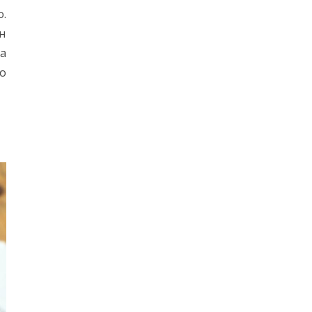
.
ен
та
о