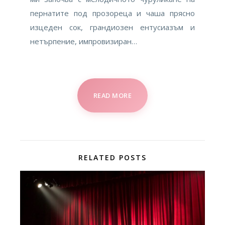
пернатите под прозореца и чаша прясно
изцеден сок, грандиозен ентусиазъм и
нетърпение, импровизиран…
READ MORE
RELATED POSTS