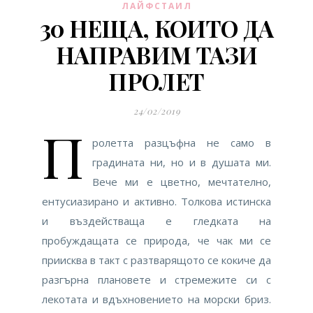
ЛАЙФСТАИЛ
30 НЕЩА, КОИТО ДА
НАПРАВИМ ТАЗИ
ПРОЛЕТ
24/02/2019
П
ролетта разцъфна не само в
градината ни, но и в душата ми.
Вече ми е цветно, мечтателно,
ентусиазирано и активно. Толкова истинска
и въздействаща е гледката на
пробуждащата се природа, че чак ми се
приисква в такт с разтварящото се кокиче да
разгърна плановете и стремежите си с
лекотата и вдъхновението на морски бриз.