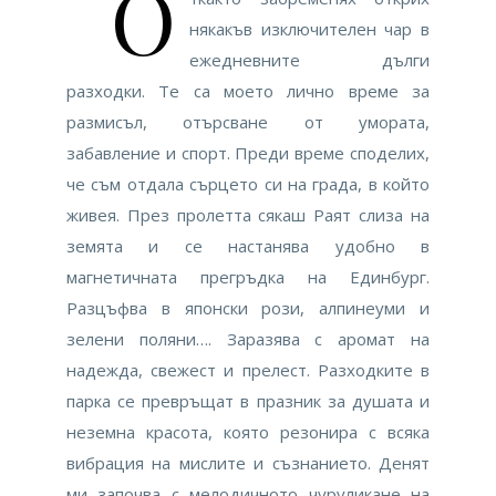
О
някакъв изключителен чар в
ежедневните дълги
разходки. Те са моето лично време за
размисъл, отърсване от умората,
забавление и спорт. Преди време споделих,
че съм отдала сърцето си на града, в който
живея. През пролетта сякаш Раят слиза на
земята и се настанява удобно в
магнетичната прегръдка на Единбург.
Разцъфва в японски рози, алпинеуми и
зелени поляни…. Заразява с аромат на
надежда, свежест и прелест. Разходките в
парка се превръщат в празник за душата и
неземна красота, която резонира с всяка
вибрация на мислите и съзнанието. Денят
ми започва с мелодичното чуруликане на