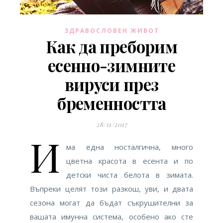
ЗДРАВОСЛОВЕН ЖИВОТ
Как да преборим
есенно-зимните
вируси през
бременността
28/11/2017
И
ма една носталгична, много
цветна красота в есента и по
детски чиста белота в зимата.
Въпреки целят този разкош, уви, и двата
сезона могат да бъдат съкрушителни за
вашата имунна система, особено ако сте