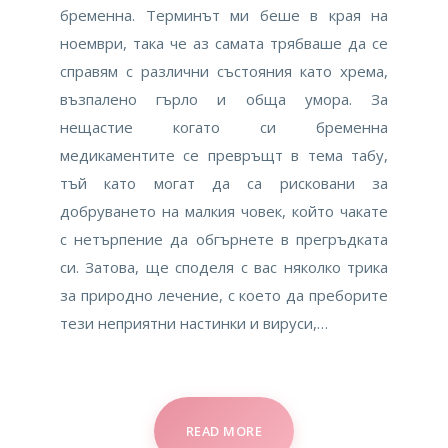
бременна. Терминът ми беше в края на
ноември, така че аз самата трябваше да се
справям с различни състояния като хрема,
възпалено гърло и обща умора. За
нещастие когато си бременна
медикаментите се превръщт в тема табу,
тъй като могат да са рисковани за
добруването на малкия човек, който чакате
с нетърпение да обгърнете в прегръдката
си. Затова, ще споделя с вас няколко трика
за природно лечение, с което да преборите
тези неприятни настинки и вируси,…
READ MORE