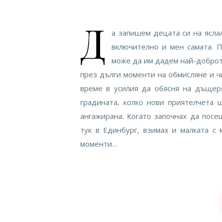
Д
а запишем децата си на ясла
включително и мен самата. П
може да им дадем най-доброт
през дълги моменти на обмисляне и ч
време в усилия да обясня на дъщер
градината, колко нови приятелчета
ангажирана. Когато започнах да посе
тук в Единбург, взимах и малката с
моменти…