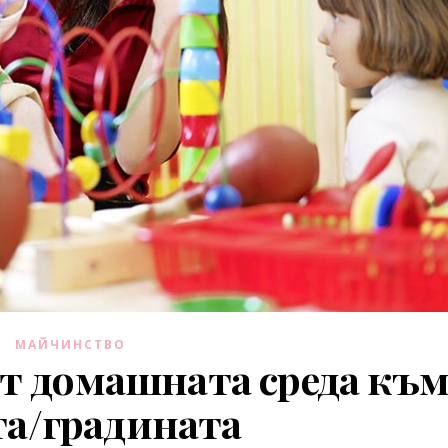
МАЙЧИНСТВО
от домашната среда къ
та/градината