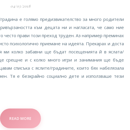
04/03/2018
/градина е голямо предизвикателство за много родители
ривързаността към децата ни и нагласата, че само ние
о често прави този преход труден. Аз например преминах
исто психологично приемане на идеята. Прекарах и доста
я ми колко забавни ще бъдат посещенията й в яслата/
 ще срещне и с колко много игри и занимания ще бъде
щавам списъка с яслите/градините, които бях набелязала
 мен. Тя е безкрайно социално дете и използваше тези
READ MORE