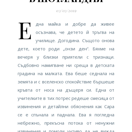
03/03/2019
Е
дна майка и добре да живее
осъзнава, че детето й тръгва на
училище. Догодина. Същото онова
дете, което роди „онзи ден“. Бяхме на
вечеря у близки приятели с тризнаци.
Съдбовно намигване ни среща в детската
градина на малката. Ева беше седнала на
земята и с вселенско спокойствие бършеше
кръвта от носа на дъщеря си. Една от
учителките в тих потрес редеше смесица от
извинения и детайлни обяснения как Сара
се е спънала и паднала. Ева я погледна
небрежно, прекъсна потока от ненужни
извинения и помоли учтиво да не вижда