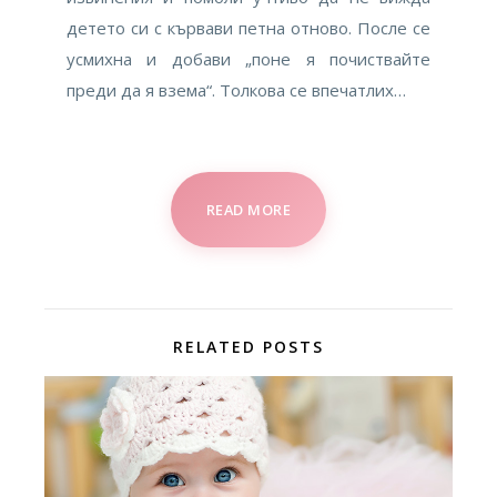
детето си с кървави петна отново. После се
усмихна и добави „поне я почиствайте
преди да я взема“. Толкова се впечатлих…
READ MORE
RELATED POSTS