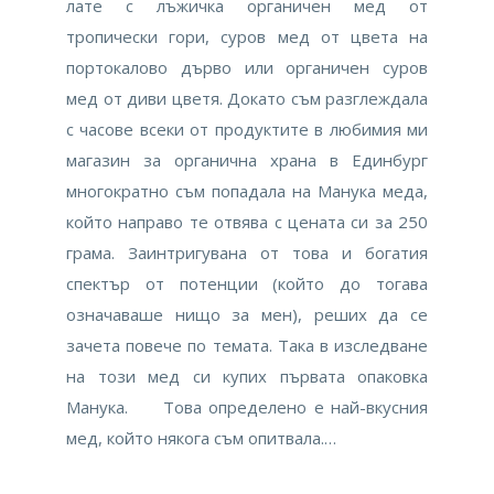
лате с лъжичка органичен мед от
тропически гори, суров мед от цвета на
портокалово дърво или органичен суров
мед от диви цветя. Докато съм разглеждала
с часове всеки от продуктите в любимия ми
магазин за органична храна в Единбург
многократно съм попадала на Манука меда,
който направо те отвява с цената си за 250
грама. Заинтригувана от това и богатия
спектър от потенции (който до тогава
означаваше нищо за мен), реших да се
зачета повече по темата. Така в изследване
на този мед си купих първата опаковка
Манука. Това определено е най-вкусния
мед, който някога съм опитвала.…