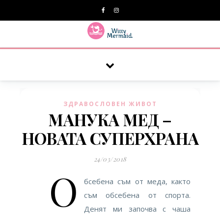
A practical blog for impractical women & mums.
ЗДРАВОСЛОВЕН ЖИВОТ
МАНУКА МЕД –
НОВАТА СУПЕРХРАНА
24/03/2018
О
бсебена съм от меда, както
съм обсебена от спорта.
Денят ми започва с чаша