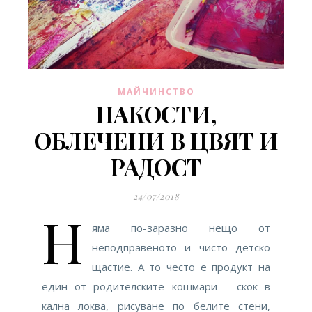
МАЙЧИНСТВО
ПАКОСТИ,
ОБЛЕЧЕНИ В ЦВЯТ И
РАДОСТ
24/07/2018
Н
яма по-заразно нещо от
неподправеното и чисто детско
щастие. А то често е продукт на
един от родителските кошмари – скок в
кална локва, рисуване по белите стени,