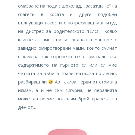
омазване на пода с шоколад, „засаждане“ на
спагети в косата и други подобни
вълнуващи пакости с потресаващ магнитуд
на дистрес за родителското тЕлО . Колко
клипчета само съм изгледала в Youtube с
завидно омиротворени мами, които сминат
с камера как отрочето се е омазало със
съдържимото на гърнето си или си мие
четката за зъби в тоалетната…за по-лесно,
разбираш ли
Аз такива нерви от стомана
нямам, а и не съм сигурна, че пералнята
може да поеме по-голям брой пранета за
ден от…