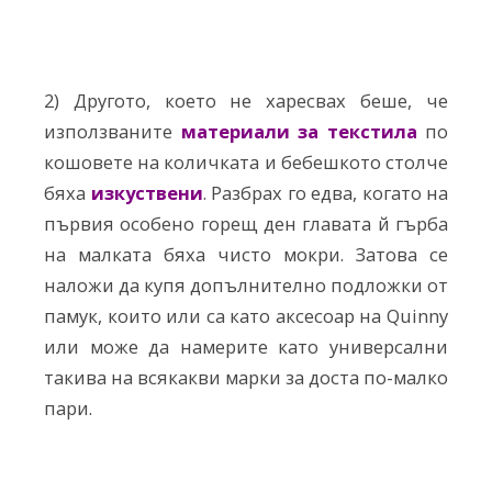
2) Другото, което не харесвах беше, че
използваните
материали за текстила
по
кошовете на количката и бебешкото столче
бяха
изкуствени
. Разбрах го едва, когато на
първия особено горещ ден главата й гърба
на малката бяха чисто мокри. Затова се
наложи да купя допълнително подложки от
памук, които или са като аксесоар на Quinny
или може да намерите като универсални
такива на всякакви марки за доста по-малко
пари.