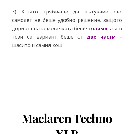
3) Когато трябваше да пътуваме със
самолет не беше удобно решение, защото
дори сгъната количката беше
голяма
, а и в
този си вариант беше от
две части
–
шасито и самия кош.
Maclaren Techno
XLR