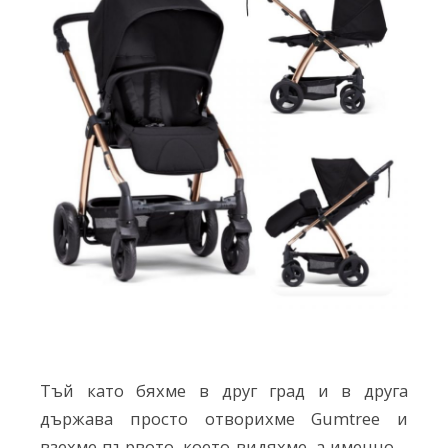
Тъй като бяхме в друг град и в друга
държава просто отворихме Gumtree и
взехме първото, което видяхме, а именно –