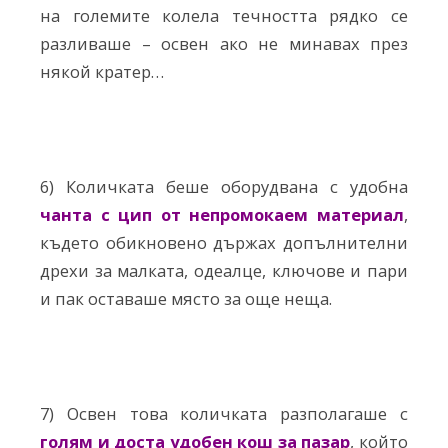
на големите колела течността рядко се
разливаше – освен ако не минавах през
някой кратер…
6) Количката беше оборудвана с удобна
чанта с цип от непромокаем материал
,
където обикновено държах допълнителни
дрехи за малката, одеалце, ключове и пари
и пак оставаше място за още неща.
7) Освен това количката разполагаше с
голям и доста удобен кош за пазар
, който