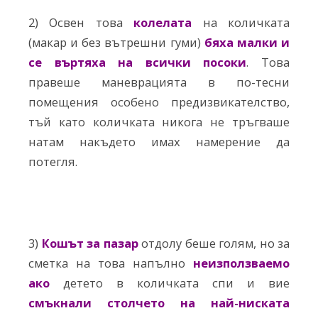
2) Освен това
колелата
на количката
(макар и без вътрешни гуми)
бяха малки и
се въртяха на всички посоки
. Това
правеше маневрацията в по-тесни
помещения особено предизвикателство,
тъй като количката никога не тръгваше
натам накъдето имах намерение да
потегля.
3)
Кошът за пазар
отдолу беше голям, но за
сметка на това напълно
неизползваемо
ако
детето в количката спи и вие
смъкнали столчето на най-ниската