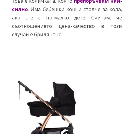
това е количката, която
препоръчвам най-
силно
. Има бебешки кош и столче за кола,
ако сте с по-малко дете. Считам, че
съотношението цена-качество в този
случай е брилянтно.