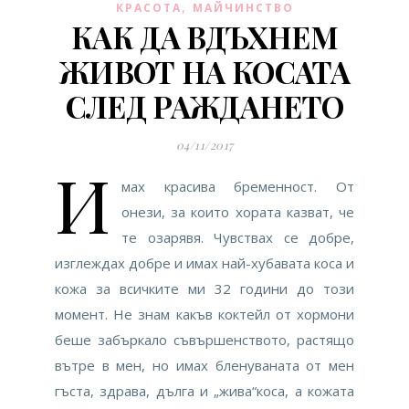
,
КРАСОТА
МАЙЧИНСТВО
КАК ДА ВДЪХНЕМ
ЖИВОТ НА КОСАТА
СЛЕД РАЖДАНЕТО
04/11/2017
И
мах красива бременност. От
онези, за които хората казват, че
те озарявя. Чувствах се добре,
изглеждах добре и имах най-хубавата коса и
кожа за всичките ми 32 години до този
момент. Не знам какъв коктейл от хормони
беше забъркало съвършенството, растящо
вътре в мен, но имах бленуваната от мен
гъста, здрава, дълга и „жива“коса, а кожата