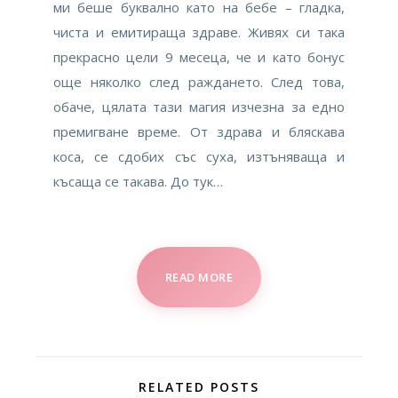
ми беше буквално като на бебе – гладка,
чиста и емитираща здраве. Живях си така
прекрасно цели 9 месеца, че и като бонус
още няколко след раждането. След това,
обаче, цялата тази магия изчезна за едно
премигване време. От здрава и бляскава
коса, се сдобих със суха, изтъняваща и
късаща се такава. До тук…
READ MORE
RELATED POSTS