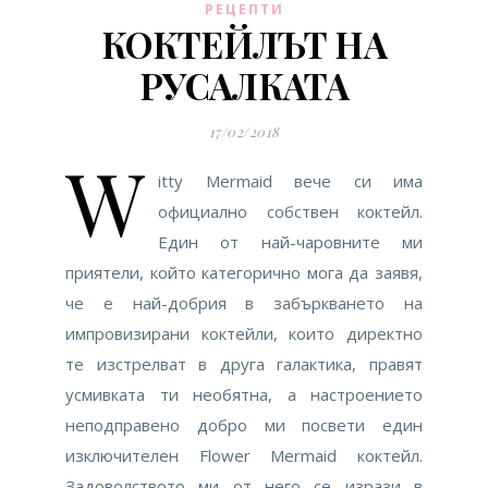
РЕЦЕПТИ
КОКТЕЙЛЪТ НА
РУСАЛКАТА
17/02/2018
W
itty Mermaid вече си има
официално собствен коктейл.
Един от най-чаровните ми
приятели, който категорично мога да заявя,
че е най-добрия в забъркването на
импровизирани коктейли, които директно
те изстрелват в друга галактика, правят
усмивката ти необятна, а настроението
неподправено добро ми посвети един
изключителен Flower Mermaid коктейл.
Задоволството ми от него се изрази в