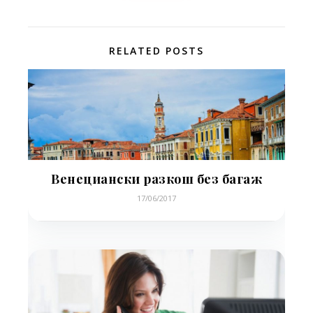
RELATED POSTS
Венециански разкош без багаж
17/06/2017