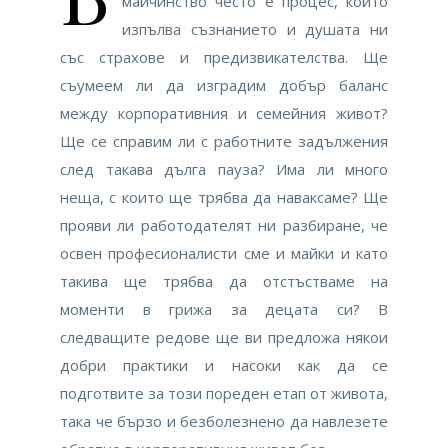
майчинство често е процес, който
изпълва съзнанието и душата ни
със страхове и предизвикателства. Ще
съумеем ли да изградим добър баланс
между корпоративния и семейния живот?
Ще се справим ли с работните задължения
след такава дълга пауза? Има ли много
неща, с които ще трябва да наваксаме? Ще
прояви ли работодателят ни разбиране, че
освен професионалисти сме и майки и като
такива ще трябва да отстъстваме на
моменти в грижа за децата си? В
следващите редове ще ви предложа някои
добри практики и насоки как да се
подготвите за този пореден етап от живота,
така че бързо и безболезнено да навлезете