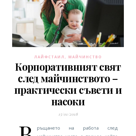
,
ЛАЙФСТАИЛ
МАЙЧИНСТВО
Корпоративният свят
след майчинството –
практически съвети и
насоки
15/01/2018
В
ръщането на работа след