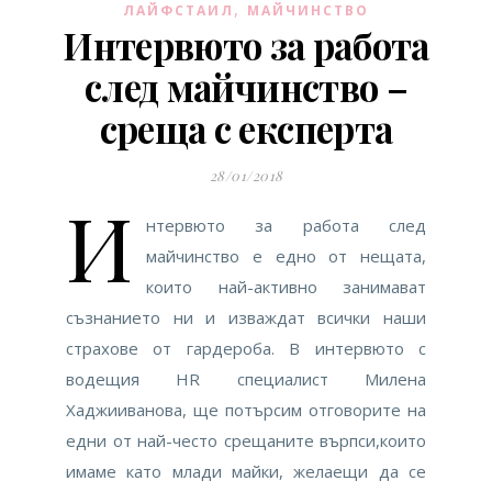
,
ЛАЙФСТАИЛ
МАЙЧИНСТВО
Интервюто за работа
след майчинство –
среща с експерта
28/01/2018
И
нтервюто за работа след
майчинство е едно от нещата,
които най-активно занимават
съзнанието ни и изваждат всички наши
страхове от гардероба. В интервюто с
водещия HR специалист Милена
Хаджииванова, ще потърсим отговорите на
едни от най-често срещаните върпси,които
имаме като млади майки, желаещи да се