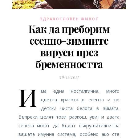
ЗДРАВОСЛОВЕН ЖИВОТ
Как да преборим
есенно-зимните
вируси през
бременността
28/11/2017
И
ма една носталгична, много
цветна красота в есента и по
детски чиста белота в зимата.
Въпреки целят този разкош, уви, и двата
сезона могат да бъдат съкрушителни за
вашата имунна система, особено ако сте