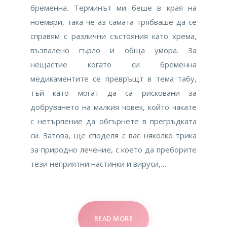
бременна. Терминът ми беше в края на
ноември, така че аз самата трябваше да се
справям с различни състояния като хрема,
възпалено гърло и обща умора. За
нещастие когато си бременна
медикаментите се превръщт в тема табу,
тъй като могат да са рисковани за
добруването на малкия човек, който чакате
с нетърпение да обгърнете в прегръдката
си. Затова, ще споделя с вас няколко трика
за природно лечение, с което да преборите
тези неприятни настинки и вируси,…
READ MORE