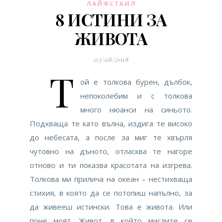
ЛАЙФСТАИЛ
8 ИСТИНИ ЗА
ЖИВОТА
03/08/2018
Т
ой е толкова бурен, дълбок,
непоколебим и с толкова
много нюанси на синьото.
Подхваща те като вълна, издига те високо
до небесата, а после за миг те хвърля
чутовно на дъното, отласква те нагоре
отново и ти показва красотата на изгрева.
Толкова ми прилича на океан – нестихваща
стихия, в която да се потопиш напълно, за
да живееш истински. Това е живота. Или
поне моят. Живот, в който мислите се