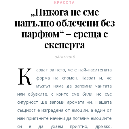
КРАСОТА
„Никога не сме
напълно облечени без
парфюм“ – среща с
експерта
08/02/2018
К
азват за него, че е най-наситената
форма на спомен. Казват и, че
мъжът няма да запомни чантата
или обувките, с които сме били, но със
сигурност ще запоми аромата ни. Нашата
същност е изградена от емоции, а един от
най-приятните начини да погалим емоциите
си е да ухаем приятно, дръзко,