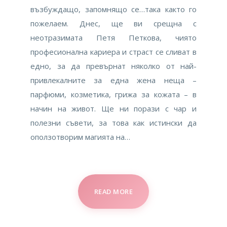
възбуждащо, запомнящо се…така както го
пожелаем. Днес, ще ви срещна с
неотразимата Петя Петкова, чиято
професионална кариера и страст се сливат в
едно, за да превърнат няколко от най-
привлекалните за една жена неща –
парфюми, козметика, грижа за кожата – в
начин на живот. Ще ни порази с чар и
полезни съвети, за това как истински да
оползотворим магията на…
READ MORE