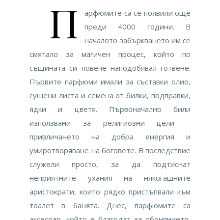
П
арфюмите са се появили още
преди 4000 години. В
началото забъркването им се
смятало за магичен процес, който по
същината си повече наподобявал готвене.
Първите парфюми имали за съставки олио,
сушени листа и семена от билки, подправки,
ядки и цветя. Първоначално били
използвани за религиозни цели –
привличането на добра енергия и
умиротворяване на боговете. В последствие
служели просто, за да подтиснат
неприятните ухания на някогашните
аристократи, които рядко пристъпвали към
тоалет в банята. Днес, парфюмите са
аксесоар, който е благодат за обонянието,