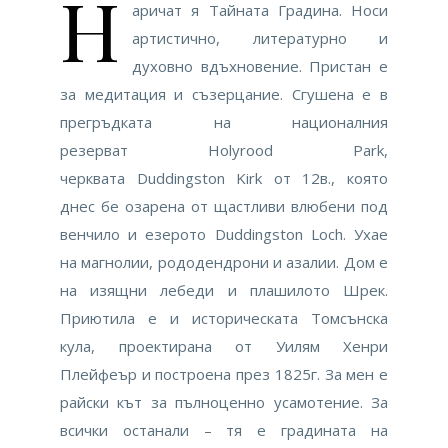
Н
аричат я Тайната Градина. Носи
артистично, литературно и
духовно вдъхновение. Пристан е
за медитация и съзерцание. Сгушена е в
прегръдката на националния
резерват Holyrood Park,
черквата Duddingston Kirk от 12в., която
днес бе озарена от щастливи влюбени под
венчило и езерото Duddingston Loch. Ухае
на магнолии, рододендрони и азалии. Дом е
на изящни лебеди и плашилото Шрек.
Приютила е и историческата Томсънска
кула, проектирана от Уилям Хенри
Плейфеър и построена през 1825г. За мен е
райски кът за пълноценно усамотение. За
всички останали – тя е градината на