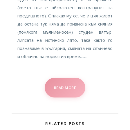
(което пък е абсолютен контрапункт на
предишното). Оплаках му се, че и цял живот
да остана тук няма да привикна към силния
(понякога мълниеносен) студен вятър,
липсата на истинско лято, така както го
познаваме в България, смяната на слънчево
и облачно за норматив време….…
READ MORE
RELATED POSTS