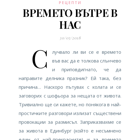
РЕЦЕПТИ
ВРЕМЕТО ВЪТРЕ В
НАС
30/05/2018
С
лучвало ли ви се е времето
във вас да е толкова слънчево
и приповдигнато, че да
направите делника празник? Ей така, без
причина… Наскоро пътувах с колата и се
заговорих с шофьора за нещата от живота.
Тривиално ще си кажете, но понякога в най-
простичките разговори излизат съществени
провокации за размисъл. Заприказвахме се
за живота в Единбург (който е несъмнено
един от най-прекрасните) и за времето