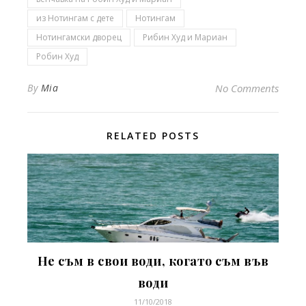
из Нотингам с дете
Нотингам
Нотингамски дворец
Рибин Худ и Мариан
Робин Худ
By
Mia
No Comments
RELATED POSTS
Не съм в свои води, когато съм във
води
11/10/2018