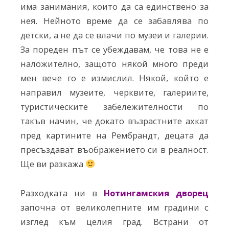
има занимания, които да са единствено за
нея. Нейното време да се забавлява по
детски, а не да се влачи по музеи и галерии.
За пореден път се убеждавам, че това не е
наложително, защото някой много преди
мен вече го е измислил. Някой, който е
направил музеите, черквите, галериите,
туристическите забележителности по
такъв начин, че докато възрастните ахкат
пред картините на Рембрандт, децата да
пресъздават въображението си в реалност.
Ще ви разкажа
Разходката ни в
Нотингамския дворец
започна от великолепните им градини с
изглед към целия град. Встрани от