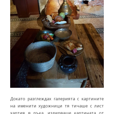
Докато разглеждах галерията с картините
на именити художници тя тичаше с лист
хартия в ръка, издирваше картината от