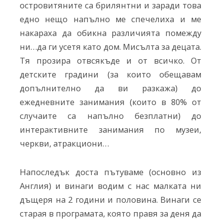
островитяните са брилянтни и заради това
едно нещо напълно ме спечелиха и ме
накараха да обикна различията помежду
ни…да ги усетя като дом. Мисълта за децата.
Тя прозира отвсякъде и от всичко. От
детските градини (за които обещавам
допълнително да ви разкажа) до
ежедневните занимания (които в 80% от
случаите са напълно безплатни) до
интерактивните занимания по музеи,
черкви, атракциони…
Напоследък доста пътуваме (основно из
Англия) и винаги водим с нас малката ни
дъщеря на 2 години и половина. Винаги се
старая в програмата, която правя за деня да