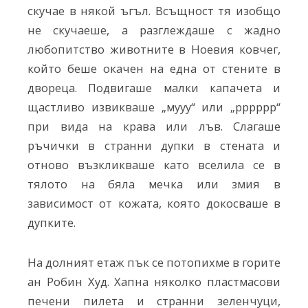
скучае в някой ъгъл. Всъщност тя изобщо
не скучаеше, а разглеждаше с жадно
любопитство животните в Ноевия ковчег,
който беше окачен на една от стените в
двореца. Подвигаше малки капачета и
щастливо извикваше „мууу“ или „рррррр“
при вида на крава или лъв. Слагаше
ръчички в странни дупки в стената и
отново възкликваше като вселила се в
тялото на бяла мечка или змия в
зависимост от кожата, която докосваше в
дупките.
На долният етаж пък се потопихме в горите
ан Робин Худ. Хапна няколко пластмасови
печени пилета и странни зеленчуци,