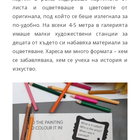
листа и оцветяваше в цветовете от
оригинала, под който се беше излегнала за
по-удобно. На всеки 4-5 метра в галерията
имаше малки художествени станции за
децата от където си набавяха материали за
оцветяване. Хареса ми много формата – хем
се забавляваха, хем се учеха на история и
изкуство.