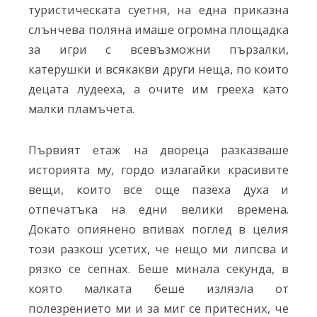
туристическата суетня, на една приказна
слънчева поляна имаше огромна площадка
за игри с всевъзможни пързалки,
катерушки и всякакви други неща, по които
децата лудееха, а очите им грееха като
малки пламъчета.
Първият етаж на двореца разказваше
историята му, гордо излагайки красивите
вещи, които все още пазеха духа и
отпечатъка на едни велики времена.
Докато опиянено впивах поглед в целия
този разкош усетих, че нещо ми липсва и
рязко се сепнах. Беше минала секунда, в
която малката беше излязла от
полезрението ми и за миг се притесних, че